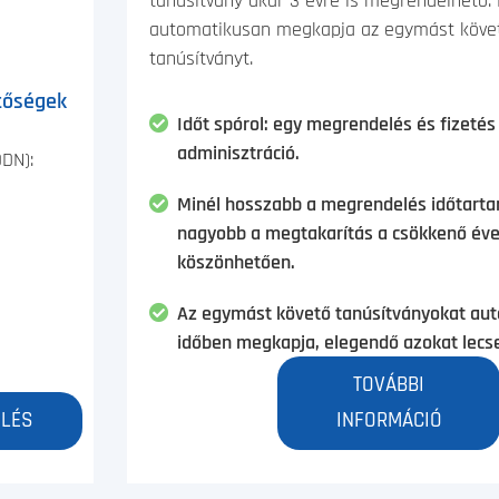
tanúsítvány akár 3 évre is megrendelhető.
automatikusan megkapja az egymást követ
tanúsítványt.
tőségek
Időt spórol: egy megrendelés és fizeté
adminisztráció.
DN):
Minél hosszabb a megrendelés időtarta
nagyobb a megtakarítás a csökkenő éve
köszönhetően.
Az egymást követő tanúsítványokat au
időben megkapja, elegendő azokat lecse
TOVÁBBI
LÉS
INFORMÁCIÓ