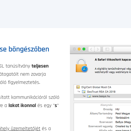
ése böngészőben
SSL tanúsítvány
teljesen
látogatóit nem zavarja
ló figyelmeztetés.
ított kommunikációról szóló
ve a
lakat ikonnal
és egy "
s
"
hely üzemeltetőjét
és a