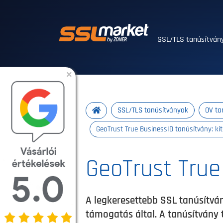
Megbízható SSL/T
SSL/TLS tanúsítvá
×
SSL/TLS tanúsítványok
OV ta
GeoTrust True BusinessID tanúsítvány: kit
GeoTrust True
A legkeresettebb SSL tanúsítván
támogatás által. A tanúsítvány t