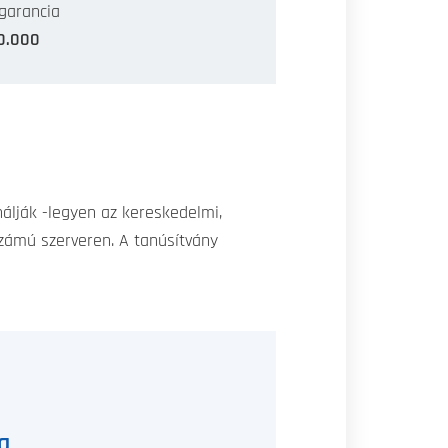
garancia
0.000
álják -legyen az kereskedelmi,
számú szerveren. A tanúsítvány
a