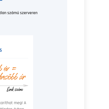
átlan számú szerveren
s
karíthat meg! A