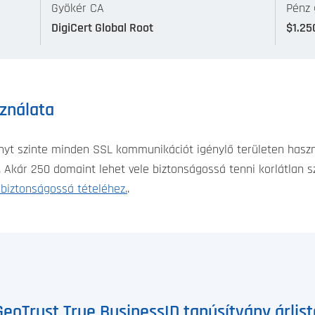
Gyökér CA
Pénz 
DigiCert Global Root
$1.25
sználata
nyt szinte minden SSL kommunikációt igénylő területen haszn
t. Akár 250 domaint lehet vele biztonságossá tenni korlátlan 
 biztonságossá tételéhez.
.
GeoTrust True BusinessID tanúsítvány árlist