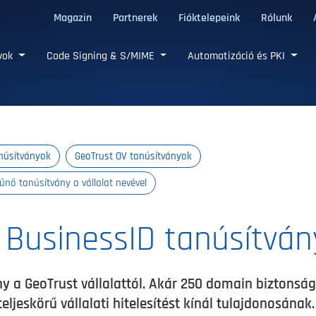
Magazin
Partnerek
Fióktelepeink
Rólunk
LS tanúsítványok
nyok
Code Signing & S/MIME
Automatizáció és PKI
núsítványok
GeoTrust OV tanúsítványok
űnő tanúsítvány a vállalat nevével
 BusinessID tanúsítván
y a GeoTrust vállalattól. Akár 250 domain biztonság
eljeskörű vállalati hitelesítést kínál tulajdonosának.