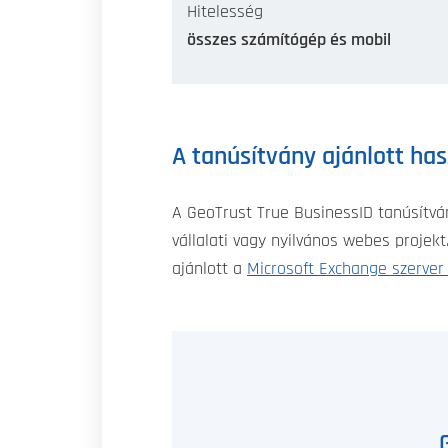
Hitelesség
összes számítógép és mobil
A tanúsítvány ajánlott ha
A GeoTrust True BusinessID tanúsítvá
vállalati vagy nyilvános webes projek
ajánlott a
Microsoft Exchange szerver