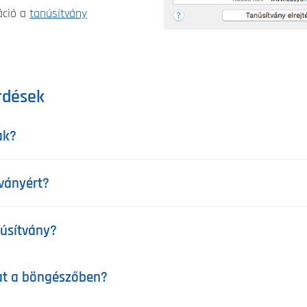
máció a
tanúsítvány
rdések
ak?
tványért?
úsítvány?
at a böngészőben?