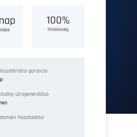
100%
nap
hitelesség
 ideje
isszatérítési garancia
ap
ítvány újragenerálása
nes
 domain hozzáadása