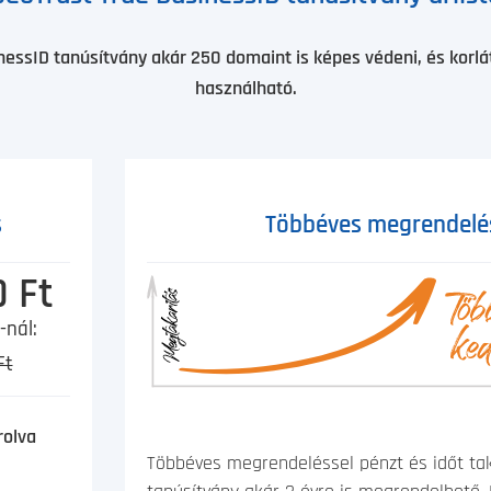
nessID tanúsítvány akár 250 domaint is képes védeni, és korl
használható.
s
Többéves megrendelé
 Ft
-nál:
Ft
rolva
Többéves megrendeléssel pénzt és időt ta