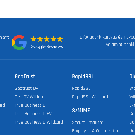
Elfogadunk kártyás és Paypal
nket:
valamint banki
GeoTrust
RapidSSL
Di
Geotrust DV
RapidSSL
St
Geo DV Wildcard
RapidSSL Wildcard
Wi
ard
True BusinessID
Ex
S/MIME
True BusinessID EV
Co
True BusinessID Wildcard
Co
Secure Email for
Do
Employee & Organization