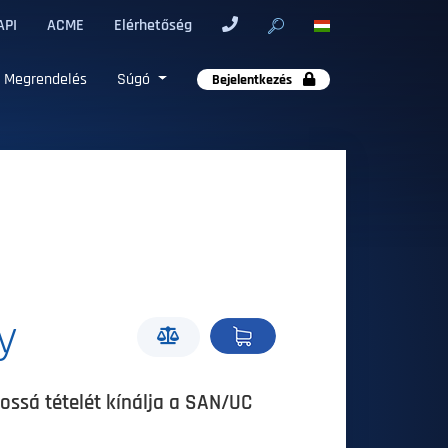
API
ACME
Elérhetőség
Megrendelés
Súgó
Bejelentkezés
y
ossá tételét kínálja a SAN/UC