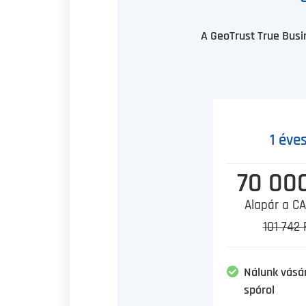
A GeoTrust True Busi
1 éve
70 000
Alapár a CA
101 742 
Nálunk vásá
spórol