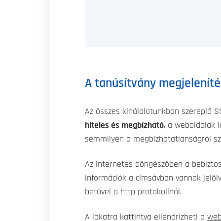
A tanúsítvány megjelenít
Az összes kínálalatunkban szereplő 
hiteles és megbízható
, a weboldalak 
semmilyen a megbízhatatlanságról szó
Az internetes böngészőben a bebiztos
információk a címsávban vannak jelöl
betűvel a http protokollnál.
A lakatra kattintva ellenőrizheti a
web