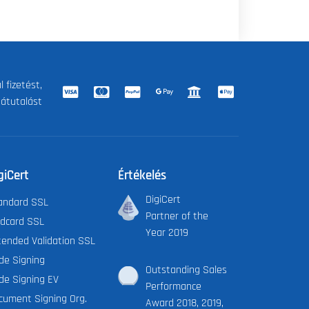
 fizetést,
 átutalást
giCert
Értékelés
DigiCert
andard SSL
Partner of the
ldcard SSL
Year 2019
tended Validation SSL
de Signing
Outstanding Sales
de Signing EV
Performance
cument Signing Org.
Award 2018, 2019,