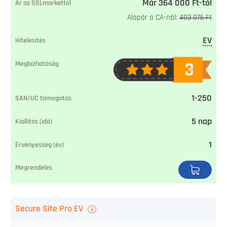
Már 364 000 Ft-tól
Alapár a CA-nál:
403 076 Ft
EV
1-250
5 nap
1
Secure Site Pro EV