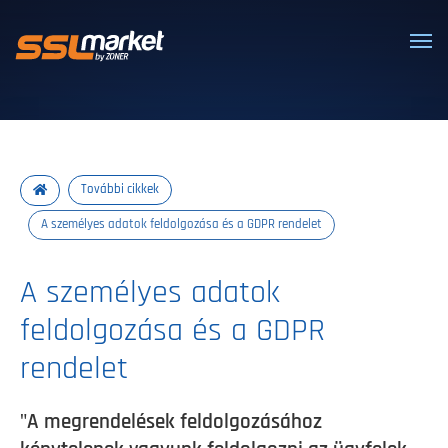
Megbízható SSL/TLS tanúsítványok
További cikkek
A személyes adatok feldolgozása és a GDPR rendelet
A személyes adatok
feldolgozása és a GDPR
rendelet
"A megrendelések feldolgozásához