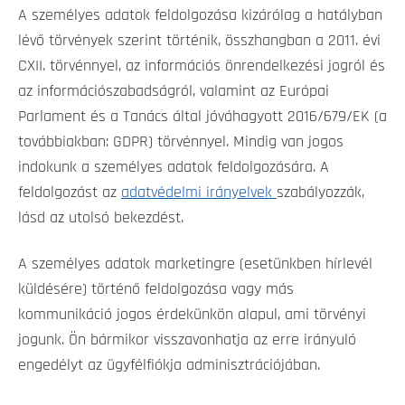
A személyes adatok feldolgozása kizárólag a hatályban
lévő törvények szerint történik, összhangban a 2011. évi
CXII. törvénnyel, az információs önrendelkezési jogról és
az információszabadságról, valamint az Európai
Parlament és a Tanács által jóváhagyott 2016/679/EK (a
továbbiakban: GDPR) törvénnyel. Mindig van jogos
indokunk a személyes adatok feldolgozására. A
feldolgozást az
adatvédelmi irányelvek
szabályozzák,
lásd az utolsó bekezdést.
A személyes adatok marketingre (esetünkben hírlevél
küldésére) történő feldolgozása vagy más
kommunikáció jogos érdekünkön alapul, ami törvényi
jogunk. Ön bármikor visszavonhatja az erre irányuló
engedélyt az ügyfélfiókja adminisztrációjában.