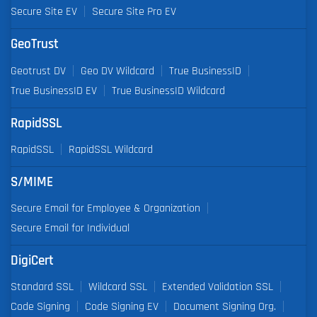
Secure Site EV
Secure Site Pro EV
GeoTrust
Geotrust DV
Geo DV Wildcard
True BusinessID
True BusinessID EV
True BusinessID Wildcard
RapidSSL
RapidSSL
RapidSSL Wildcard
S/MIME
Secure Email for Employee & Organization
Secure Email for Individual
DigiCert
Standard SSL
Wildcard SSL
Extended Validation SSL
Code Signing
Code Signing EV
Document Signing Org.