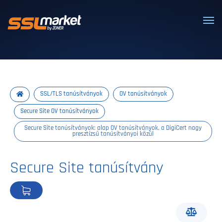
Megbízható SSL/TLS tanúsítványok
SSL/TLS tanúsítványok
OV tanúsítványok
Secure Site OV tanúsítványok
Secure Site tanúsítványok: alap OV tanúsítványok, a DigiCert nagy
presztízsű tanúsítványoi közül
Secure Site tanúsítvány