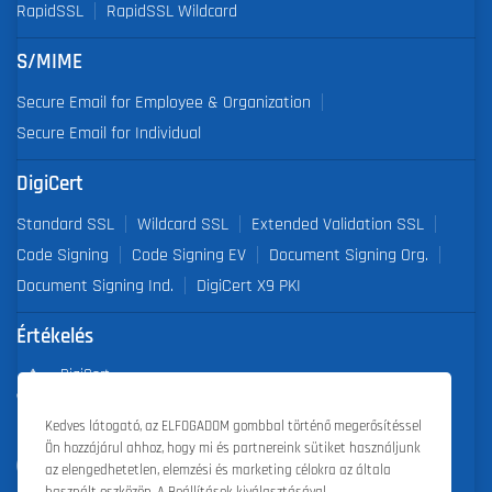
RapidSSL
RapidSSL Wildcard
S/MIME
Secure Email for Employee & Organization
Secure Email for Individual
DigiCert
Standard SSL
Wildcard SSL
Extended Validation SSL
Code Signing
Code Signing EV
Document Signing Org.
Document Signing Ind.
DigiCert X9 PKI
Értékelés
DigiCert
Partner of the Year 2019
Kedves látogató, az ELFOGADOM gombbal történő megerősítéssel
Ön hozzájárul ahhoz, hogy mi és partnereink sütiket használjunk
Outstanding Sales Performance Award 2018, 2019, 2020, 2021,
az elengedhetetlen, elemzési és marketing célokra az általa
2022