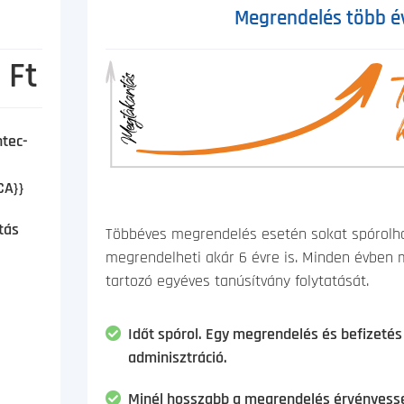
Megrendelés több é
 Ft
ntec-
CA}}
tás
Többéves megrendelés esetén sokat spórolha
megrendelheti akár 6 évre is. Minden évben
tartozó egyéves tanúsítvány folytatását.
Időt spórol. Egy megrendelés és befizeté
adminisztráció.
Minél hosszabb a megrendelés érvényess