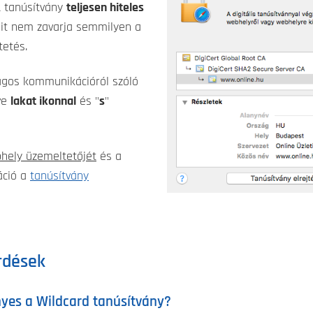
L tanúsítvány
teljesen hiteles
óit nem zavarja semmilyen a
tetés.
ágos kommunikációról szóló
ve
lakat ikonnal
és "
s
"
hely üzemeltetőjét
és a
máció a
tanúsítvány
rdések
yes a Wildcard tanúsítvány?