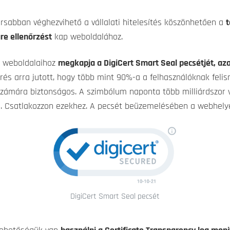
rsabban véghezvihető a vállalati hitelesítés köszönhetően a
t
re ellenőrzést
kap weboldalához.
z weboldalaihoz
megkapja a DigiCert Smart Seal pecsétjét, az
rés arra jutott, hogy több mint 90%-a a felhasználóknak feli
zámára biztonságos. A szimbólum naponta több milliárdszor v
n. Csatlakozzon ezekhez. A pecsét beüzemelésében a webhelyé
DigiCert Smart Seal pecsét