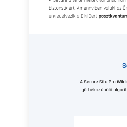
A Secure Site termékek variánsainál
biztonságért. Amennyiben valaki az Ön
engedélyezik a DigiCert
posztkvantum
S
A Secure Site Pro Wildc
görbékre épülő algori