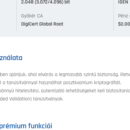
2.048 (3.072/4.096) bit
IGEN
Gyökér CA
Pénz 
DigiCert Global Root
$2.0
sználata
en ajánljuk, ahol elvárás a legmasabb szintű biztonság, ille
l a tanúsítvánnyal használhat posztkvantum kriptográfiát.
önnyű hitelesítési, autentizáló lehetőségeket kell biztosítani
ded Validation) tanúsítványok.
 prémium funkciói