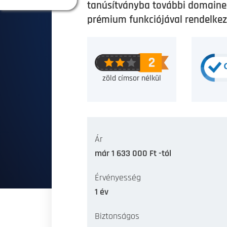
tanúsítványba további domainek
prémium funkciójával rendelkez
zöld címsor nélkül
Ár
már 1 633 000 Ft -tól
Érvényesség
1 év
Biztonságos