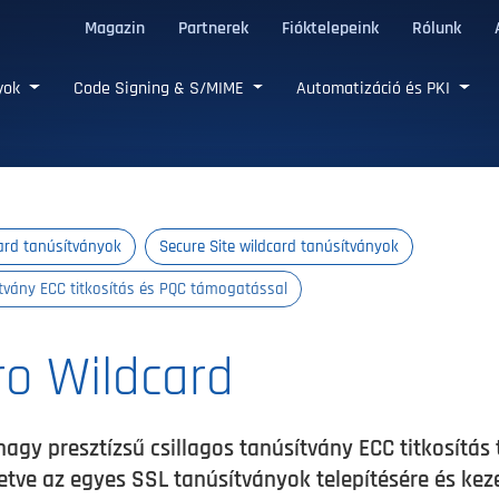
Magazin
Partnerek
Fióktelepeink
Rólunk
LS tanúsítványok
nyok
Code Signing & S/MIME
Automatizáció és PKI
ard tanúsítványok
Secure Site wildcard tanúsítványok
sítvány ECC titkosítás és PQC támogatással
ro Wildcard
nagy presztízsű csillagos tanúsítvány ECC titkosítá
letve az egyes SSL tanúsítványok telepítésére és kez