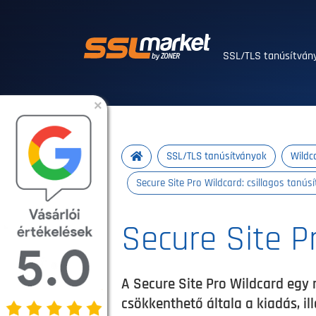
Megbízható SSL/T
SSL/TLS tanúsítvá
×
SSL/TLS tanúsítványok
Wildc
Secure Site Pro Wildcard: csillagos tanú
Secure Site P
A Secure Site Pro Wildcard egy 
csökkenthető általa a kiadás, il