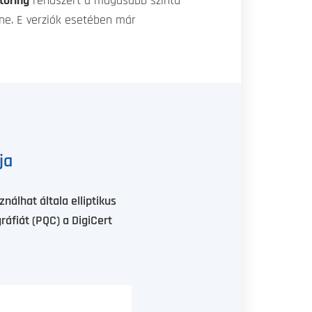
toring
rendszert a magasabb szintű
lne. E verziók esetében már
ja
nálhat általa elliptikus
áfiát (PQC) a DigiCert
.