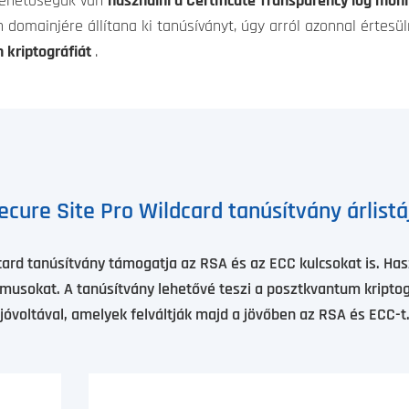
 lehetőségük van
használni a Certificate Transparency log moni
 domainjére állítana ki tanúsíványt, úgy arról azonnal értesü
 kriptográfiát
.
ecure Site Pro Wildcard tanúsítvány árlistá
ard tanúsítvány támogatja az RSA és az ECC kulcsokat is. Hasz
tmusokat. A tanúsítvány lehetővé teszi a posztkvantum kriptogr
jóvoltával, amelyek felváltják majd a jövőben az RSA és ECC-t