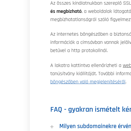
Az összes kínálatnukban szereplő SS
és megbízható
, a weboldalak látogat
megbízhatatlanságról szóló figyelmez
Az internetes böngészőben a biztons
információk a címsávban vannak jelöl
betűvel a http protokollnál.
A lakatra kattintva ellenőrizheti a
web
tanúsítvány kiállítóját. További infor
böngészőben való megjelenítéséről
.
FAQ - gyakran ismételt ké
Milyen subdomainekre érvén