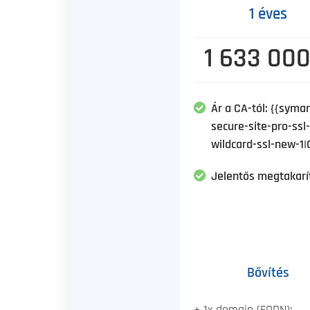
1 éves
1 633 000
Ár a CA-tól: {{syma
secure-site-pro-ssl-
wildcard-ssl-new-1|
Jelentős megtakarí
Bővítés
+ 1x domain (FQDN):