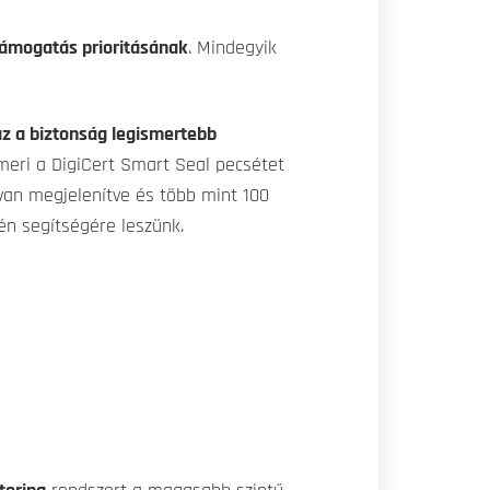
ámogatás prioritásának
. Mindegyik
az a biztonság legismertebb
smeri a DigiCert Smart Seal pecsétet
an megjelenítve és több mint 100
n segítségére leszünk.