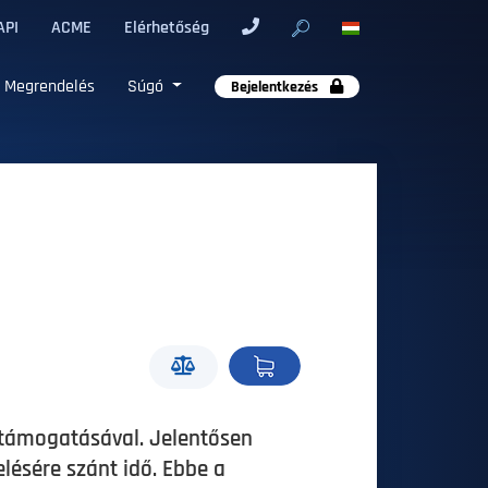
API
ACME
Elérhetőség
Megrendelés
Súgó
Bejelentkezés
s támogatásával. Jelentősen
elésére szánt idő. Ebbe a