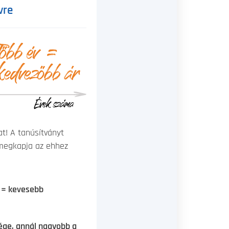
vre
t! A tanúsítványt
 megkapja az ehhez
s = kevesebb
ége, annál nagyobb a