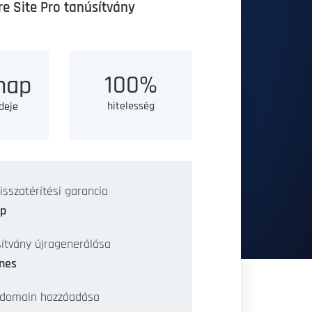
e Site Pro tanúsítvány
100%
nap
hitelesség
ideje
isszatérítési garancia
ap
ítvány újragenerálása
nes
 domain hozzáadása