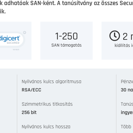
 adhatóak SAN-ként. A tanúsítvány az összes Secur
ik.
1-250
2 
SAN támogatás
kiállítás 
Nyilvános kulcs algoritmusa
Pénzv
RSA/ECC
30 n
Szimmetrikus titkosítás
Tanús
256 bit
ingye
Nyilvános kulcs hossza
Több