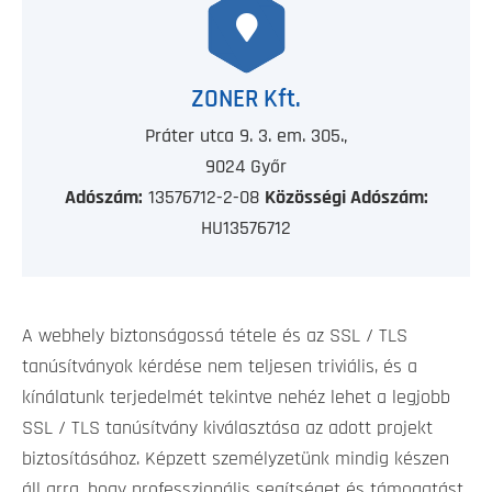
ZONER Kft.
Práter utca 9. 3. em. 305.,
9024 Győr
Adószám:
13576712-2-08
Közösségi Adószám:
HU13576712
A webhely biztonságossá tétele és az SSL / TLS
tanúsítványok kérdése nem teljesen triviális, és a
kínálatunk terjedelmét tekintve nehéz lehet a legjobb
SSL / TLS tanúsítvány kiválasztása az adott projekt
biztosításához. Képzett személyzetünk mindig készen
áll arra, hogy professzionális segítséget és támogatást