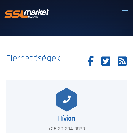
Megbízható SSL/TLS tanúsítványok
Elérhetőségek
Hívjon
+36 20 234 3883