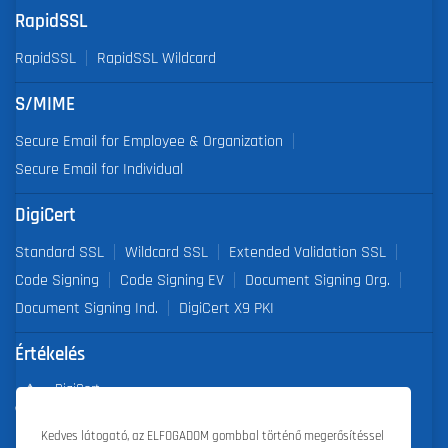
RapidSSL
RapidSSL
RapidSSL Wildcard
S/MIME
Secure Email for Employee & Organization
Secure Email for Individual
DigiCert
Standard SSL
Wildcard SSL
Extended Validation SSL
Code Signing
Code Signing EV
Document Signing Org.
Document Signing Ind.
DigiCert X9 PKI
Értékelés
DigiCert
Partner of the Year 2019
Kedves látogató, az ELFOGADOM gombbal történő megerősítéssel