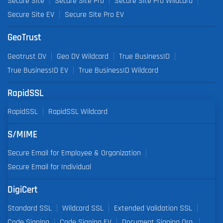
Secure Site
Secure Site Pro
Secure Site Pro Wildcard
Secure Site EV
Secure Site Pro EV
GeoTrust
Geotrust DV
Geo DV Wildcard
True BusinessID
True BusinessID EV
True BusinessID Wildcard
RapidSSL
RapidSSL
RapidSSL Wildcard
S/MIME
Secure Email for Employee & Organization
Secure Email for Individual
DigiCert
Standard SSL
Wildcard SSL
Extended Validation SSL
Code Signing
Code Signing EV
Document Signing Org.