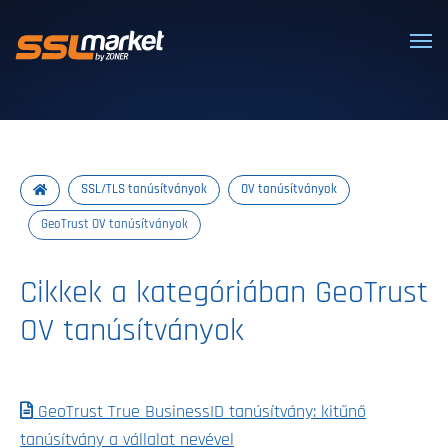
Megbízható SSL/TLS tanúsítványok
SSL/TLS tanúsítványok
OV tanúsítványok
GeoTrust OV tanúsítványok
Cikkek a kategóriában GeoTrust
OV tanúsítványok
GeoTrust True BusinessID tanúsítvány: kitűnő
tanúsítvány a vállalat nevével