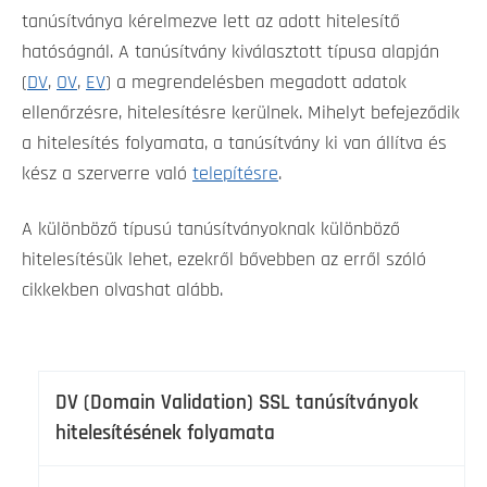
tanúsítványa kérelmezve lett az adott hitelesítő
hatóságnál. A tanúsítvány kiválasztott típusa alapján
(
DV
,
OV
,
EV
) a megrendelésben megadott adatok
ellenőrzésre, hitelesítésre kerülnek. Mihelyt befejeződik
a hitelesítés folyamata, a tanúsítvány ki van állítva és
kész a szerverre való
telepítésre
.
A különböző típusú tanúsítványoknak különböző
hitelesítésük lehet, ezekről bővebben az erről szóló
cikkekben olvashat alább.
DV (Domain Validation) SSL tanúsítványok
hitelesítésének folyamata