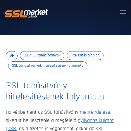
Megbízható SSL/TLS tanúsítványok
SSL/TLS tanúsítványok
Hitelesítés alapján
SSL tanúsítványok hitelesítésének folyamata
SSL tanúsítvány
hitelesítésének folyamata
Ha végbement az SSL tanúsítvány
megrendelése
,
sikerült beillesztenie a megfelelő
nyilvános kulcsot
(CSR)
és a fizetés is végbement, akkor az SSL