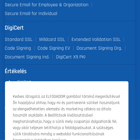
Secure Email for Employee & Organization
Secure Email for Individual
DigiCert
Standard SSL
Wildcard SSL
Extended Validation SSL
Code Signing
Code Signing EV
Document Signing Org.
Document Signing Ind.
DigiCert X9 PKI
Értékelés
DigiCert
Partner of the Year 2019
Kedves látogató, az ELFOGADOM gombbal történő megerősítéssel
Ön hozzájárul ahhoz, hogy mi és partnereink sütiket használjunk
Outstanding Sales Performance Award 2018, 2019, 2020, 2021,
az elengedhetetlen, elemzési és marketing célokra az általa
2022
használt eszközön. A Beállítások kiválasztásával
meghatározhatja, hogy a sütik mely csoportjai dolgozhatók fel,
vagy akár teljesen letilthatja a feldolgozásukat. A szükséges
sütik tárolására mindig a weboldal funkcionalitásának