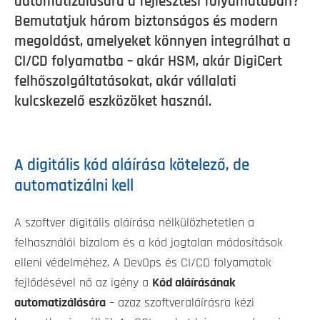
automatizálására a fejlesztési folyamatában?
Bemutatjuk három biztonságos és modern
megoldást, amelyeket könnyen integrálhat a
CI/CD folyamatba – akár HSM, akár DigiCert
felhőszolgáltatásokat, akár vállalati
kulcskezelő eszközöket használ.
A digitális kód aláírása kötelező, de
automatizálni kell
A szoftver digitális aláírása nélkülözhetetlen a
felhasználói bizalom és a kód jogtalan módosítások
elleni védelméhez. A DevOps és CI/CD folyamatok
fejlődésével nő az igény a
Kód aláírásának
automatizálására
– azaz szoftveraláírásra kézi