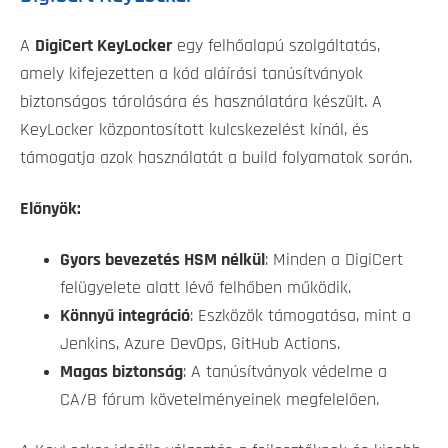
A
DigiCert KeyLocker
egy felhőalapú szolgáltatás,
amely kifejezetten a kód aláírási tanúsítványok
biztonságos tárolására és használatára készült. A
KeyLocker központosított kulcskezelést kínál, és
támogatja azok használatát a build folyamatok során.
Előnyök:
Gyors bevezetés HSM nélkül
: Minden a DigiCert
felügyelete alatt lévő felhőben működik.
Könnyű integráció
: Eszközök támogatása, mint a
Jenkins, Azure DevOps, GitHub Actions.
Magas biztonság
: A tanúsítványok védelme a
CA/B fórum követelményeinek megfelelően.