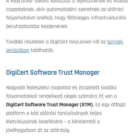
A KeyLocker ideális választás a fejlesztőknek és kisebb
csapatoknak, akik automatizálni szeretnék az aláírási
folyamatokat anélkül, hogy fölösleges infrastrukturális
beruházásokba kezdenének.
További részletek a DigiCert KeyLocker-ről az
termék
leírásában
találhatók.
DigiCert Software Trust Manager
Nagyobb fejlesztési csapattal és összetett kiadási
folyamatokkal rendelkező cégek számára itt van a
DigiCert Software Trust Manager (STM)
. Ez egy átfogó
platform a kód aláírási tanúsítványok teljes
életciklusának kezelésére – a kérelemtől a
jóváhagyáson át az aláírásig.