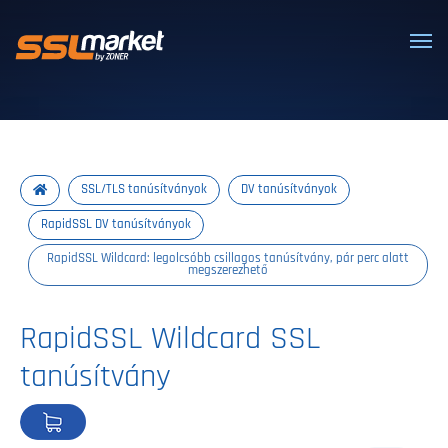
Megbízható SSL/TLS tanúsítványok
SSL/TLS tanúsítványok
DV tanúsítványok
RapidSSL DV tanúsítványok
RapidSSL Wildcard: legolcsóbb csillagos tanúsítvány, pár perc alatt
megszerezhető
RapidSSL Wildcard SSL
tanúsítvány