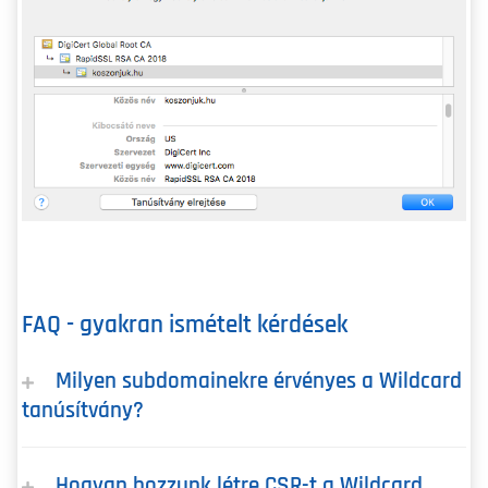
FAQ - gyakran ismételt kérdések
Milyen subdomainekre érvényes a Wildcard
tanúsítvány?
Hogyan hozzunk létre CSR-t a Wildcard