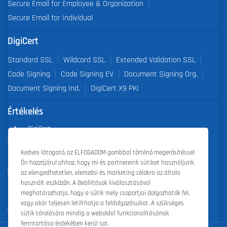
Secure Email for Employee & Organization
Secure Email for Individual
DigiCert
Standard SSL
Wildcard SSL
Extended Validation SSL
Code Signing
Code Signing EV
Document Signing Org.
Document Signing Ind.
DigiCert X9 PKI
Értékelés
DigiCert
Partner of the Year 2019
Kedves látogató, az ELFOGADOM gombbal történő megerősítéssel
Ön hozzájárul ahhoz, hogy mi és partnereink sütiket használjunk
Outstanding Sales Performance Award 2018, 2019, 2020, 2021,
az elengedhetetlen, elemzési és marketing célokra az általa
2022
használt eszközön. A Beállítások kiválasztásával
meghatározhatja, hogy a sütik mely csoportjai dolgozhatók fel,
vagy akár teljesen letilthatja a feldolgozásukat. A szükséges
sütik tárolására mindig a weboldal funkcionalitásának
fenntartása érdekében kerül sor.