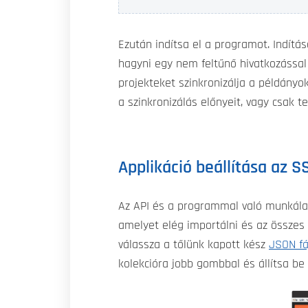
Ezután indítsa el a programot. Indítás
hagyni egy nem feltűnő hivatkozással
projekteket szinkronizálja a példányo
a szinkronizálás előnyeit, vagy csak t
Applikáció beállítása az 
Az API és a programmal való munkálat
amelyet elég importálni és az összes 
válassza a tőlünk kapott kész
JSON fá
kolekcióra jobb gombbal és állítsa be 