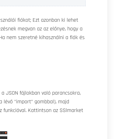
sználói fiókot; Ezt azonban ki lehet
kezésnek megvan az az előnye, hogy a
Ha nem szeretné kihasználni a fiók és
 a JSON fájlokban való parancsokra,
ra lévő "import" gombbal), majd
z funkcióval. Kattintson az SSlmarket