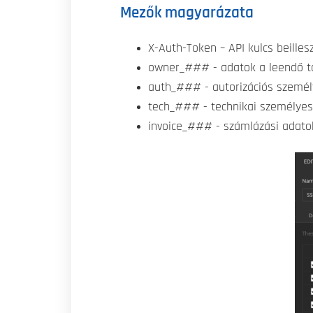
Mezők magyarázata
X-Auth-Token – API kulcs beille
owner_### - adatok a leendő ta
auth_### - autorizációs személy
tech_### - technikai személyes a
invoice_### - számlázási adato