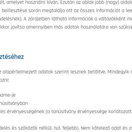
iót, amelyet használni kíván. Ezután az ablak jobb (nagy) old
 beillesztése során megtalálja ott az összes információt a le
lésnek). A zárójelben látható információk a váltózókként meg
 akkor javítsa amennyiben más adatok használatára van szüks
sztéséhez
z alapértelmezett adatok szerint lesznek betöltve. Mindegyi
ozni:
name-je
anúsítványban
és érvényességének (a tanúsítvány érvényessége korlátozott,
ördelés és szóközök nélkül, lsd. feljebb). Nem kötelező adat é