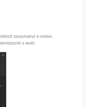
állított tanúsítványt e-mailen.
zámlázásnál a vevőt.