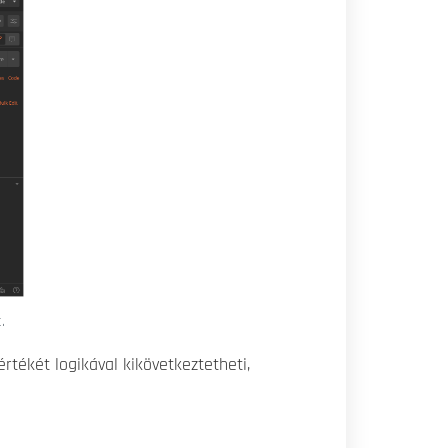
.
rtékét logikával kikövetkeztetheti,