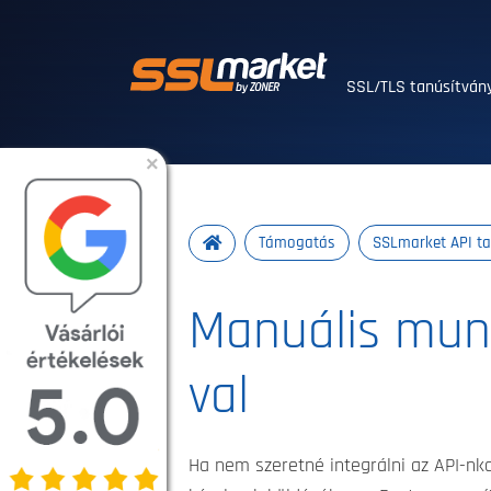
Megbízható SSL/T
SSL/TLS tanúsítvá
×
Támogatás
SSLmarket API ta
Manuális munk
val
Ha nem szeretné integrálni az API-nka