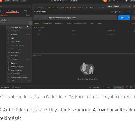
Változók szerkesztése a Collection-höz. Kattintson a nagyobb méretért
X-Auth-Token érték az Ügyfélfiók számára. A további változók é
ekintését.