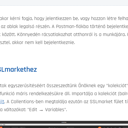
akor kérni fogja, hogy jelentkezzen be, vagy hozzon létre felha
 az ablak legalsó részén. A Postman-fiókba történő bejelent
k között. Könnyedén rácsatlakozhat otthonról is a munkájára. 
esztel, akkor nem kell bejelentkeznie.
SSLmarkethez
ok egyszerűsítéséért összeszedtünk Önöknek egy "kolekciót"
funkció máris rendelkezésükre áll. Importálja a kolekciót (bal
jlt
. A Collentions-ben megtalálja ezután az SSLmarket fület tí
a változókat: "Edit → Variables".