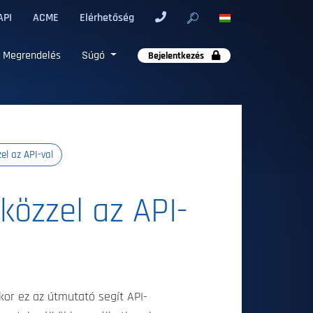
API
ACME
Elérhetőség
Megrendelés
Súgó
Bejelentkezés
l az API-val
özzel az API-
kor ez az útmutató segít API-