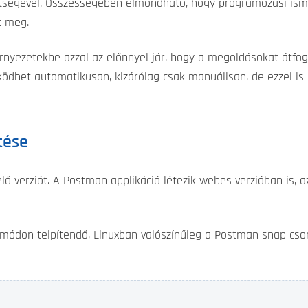
ségével. Összességében elmondható, hogy programozási ismer
t meg.
nyezetekbe azzal az előnnyel jár, hogy a megoldásokat átfog
dhet automatikusan, kizárólag csak manuálisan, de ezzel is i
tése
elő verziót. A Postman applikáció létezik webes verzióban is
ódon telpítendő, Linuxban valószínűleg a Postman snap cso