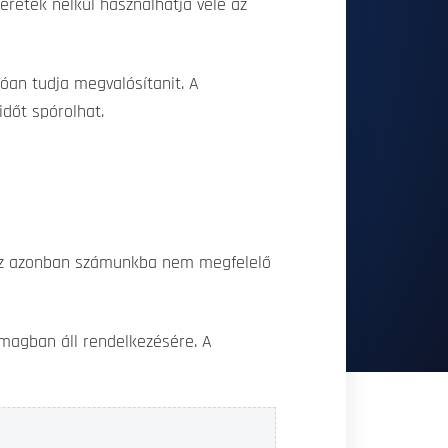
etek nélkül használhatja vele az
óan tudja megvalósítanit. A
dőt spórolhat.
, az azonban számunkba nem megfelelő
magban áll rendelkezésére. A