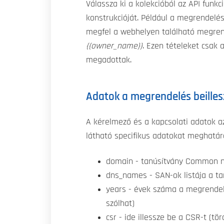
Válassza ki a kolekcióból az API funkc
konstrukcióját. Például a megrendelés
megfel a webhelyen található megrende
{{owner_name}}
. Ezen tételeket csak
megadottak.
Adatok a megrendelés beille
A kérelmező és a kapcsolati adatok a
látható specifikus adatokat meghatár
domain - tanúsítvány Common 
dns_names - SAN-ok listája a t
years - évek száma a megrendel
szólhat)
csr - ide illessze be a CSR-t (t