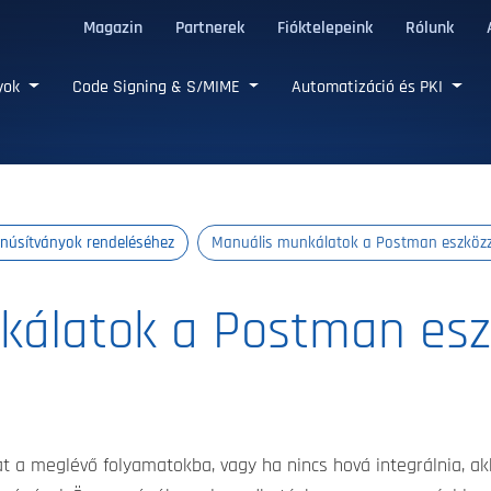
Magazin
Partnerek
Fióktelepeink
Rólunk
LS tanúsítványok
nyok
Code Signing & S/MIME
Automatizáció és PKI
núsítványok rendeléséhez
Manuális munkálatok a Postman eszközze
álatok a Postman eszk
t a meglévő folyamatokba, vagy ha nincs hová integrálnia, ak