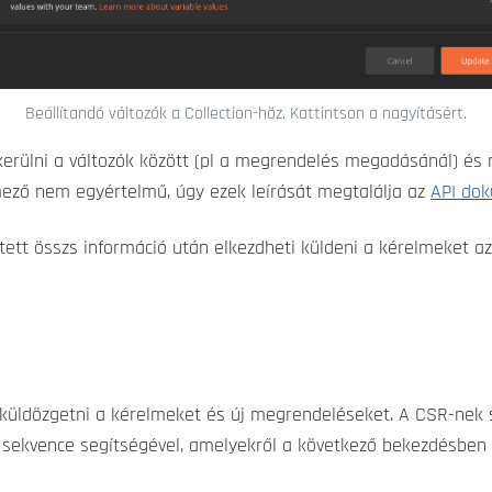
Beállítandó változók a Collection-höz. Kattintson a nagyításért.
kerülni a változók között (pl a megrendelés megadásánál) és
ző nem egyértelmű, úgy ezek leírását megtalálja az
API do
etett összs információ után elkezdheti küldeni a kérelmeket a
 küldözgetni a kérelmeket és új megrendeléseket. A CSR-nek s
 sekvence segítségével, amelyekről a következő bekezdésben 