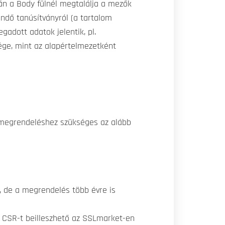
alán a Body fülnél megtalálja a mezők
endő tanúsítványról (a tartalom
adott adatok jelentik, pl.
ége, mint az alapértelmezetként
k megrendeléshez szükséges az alább
 de a megrendelés több évre is
s a CSR-t beilleszhető az SSLmarket-en