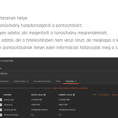
sztésének helye
núsítvány tulajdonságáról a pontosításért.
es adatai, aki megerősíti a tanúsítvány megrendelését.
datai, aki a hitelesítésben nem veszi részt, de megkapja a ki
k pontosításának helye; ezen információk határozzák meg a s