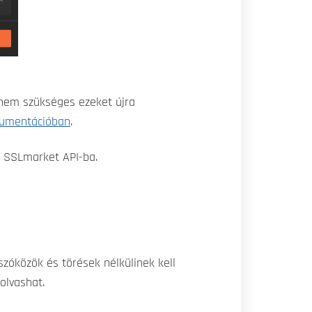
 nem szükséges ezeket újra
kumentációban
.
z SSLmarket API-ba.
zóközök és törések nélkülinek kell
olvashat.