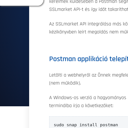
kérelmek küldésében a Postman segít
SSLmarket API-t és így időt takarítha
Az SSLmarket API integrálása más kör
kézikönyvben leírt megoldás nem műkö
Postman applikáció telepí
Letölti a webhelyről az Önnek megfel
(nem működik).
A Windows-os verzió a hagyományos m
terminálba írja a következőket:
sudo snap install postman