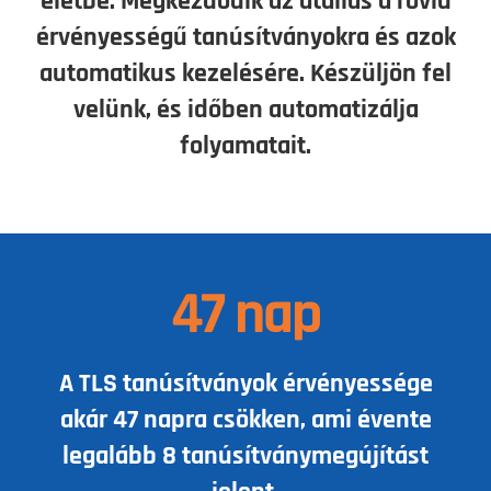
életbe. Megkezdődik az átállás a rövid
érvényességű tanúsítványokra és azok
automatikus kezelésére. Készüljön fel
velünk, és időben automatizálja
folyamatait.
47 nap
A TLS tanúsítványok érvényessége
akár 47 napra csökken, ami évente
legalább 8 tanúsítványmegújítást