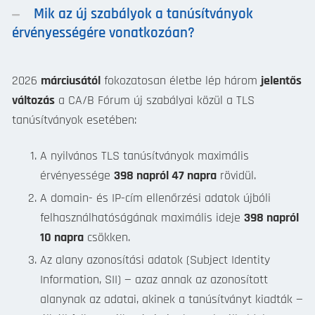
Mik az új szabályok a tanúsítványok
érvényességére vonatkozóan?
2026
márciusától
fokozatosan életbe lép három
jelentős
változás
a CA/B Fórum új szabályai közül a TLS
tanúsítványok esetében:
A nyilvános TLS tanúsítványok maximális
érvényessége
398 napról 47 napra
rövidül.
A domain- és IP-cím ellenőrzési adatok újbóli
felhasználhatóságának maximális ideje
398 napról
10 napra
csökken.
Az alany azonosítási adatok (Subject Identity
Information, SII) — azaz annak az azonosított
alanynak az adatai, akinek a tanúsítványt kiadták —