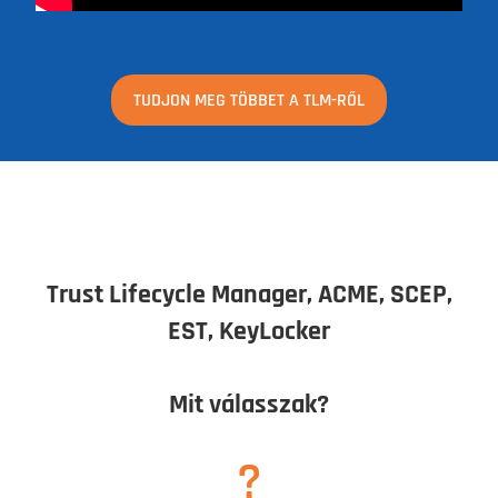
TUDJON MEG TÖBBET A TLM-RŐL
Trust Lifecycle Manager, ACME, SCEP,
EST, KeyLocker
Mit válasszak?
?