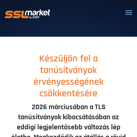
Megbízható SSL/TLS tanúsítványok
Készüljön fel a
tanúsítványok
érvényességének
csökkentésére
2026 márciusában a TLS
tanúsítványok kibocsátásában az
eddigi legjelentősebb változás lép