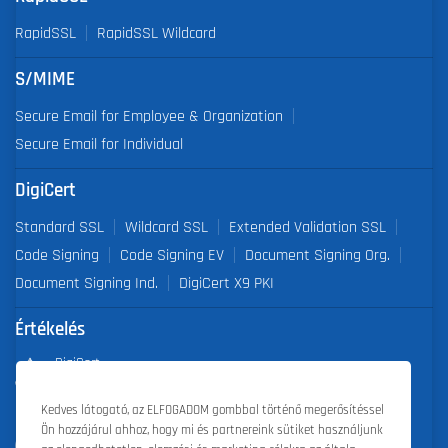
RapidSSL
RapidSSL Wildcard
S/MIME
Secure Email for Employee & Organization
Secure Email for Individual
DigiCert
Standard SSL
Wildcard SSL
Extended Validation SSL
Code Signing
Code Signing EV
Document Signing Org.
Document Signing Ind.
DigiCert X9 PKI
Értékelés
DigiCert
Partner of the Year 2019
Kedves látogató, az ELFOGADOM gombbal történő megerősítéssel
Ön hozzájárul ahhoz, hogy mi és partnereink sütiket használjunk
Outstanding Sales Performance Award 2018, 2019, 2020, 2021,