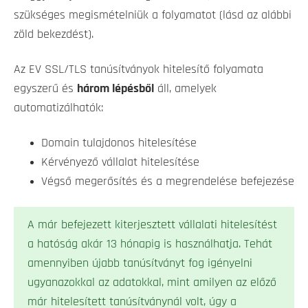
szükséges megismételniük a folyamatot (lásd az alábbi
zöld bekezdést).
Az EV SSL/TLS tanúsítványok hitelesítő folyamata
egyszerű és
három lépésből
áll, amelyek
automatizálhatók:
Domain tulajdonos hitelesítése
Kérvényező vállalat hitelesítése
Végső megerősítés és a megrendelése befejezése
A már befejezett kiterjesztett vállalati hitelesítést
a hatóság akár 13 hónapig is használhatja. Tehát
amennyiben újabb tanúsítványt fog igényelni
ugyanazokkal az adatokkal, mint amilyen az előző
már hitelesített tanúsítványnál volt, úgy a