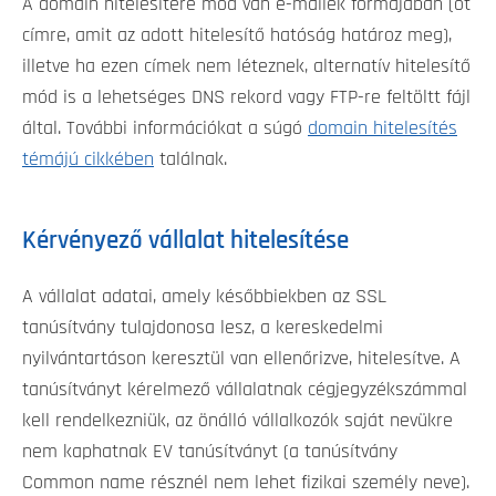
A domain hitelesítére mód van e-mailek formájában (öt
címre, amit az adott hitelesítő hatóság határoz meg),
illetve ha ezen címek nem léteznek, alternatív hitelesítő
mód is a lehetséges DNS rekord vagy FTP-re feltöltt fájl
által. További információkat a súgó
domain hitelesítés
témájú cikkében
találnak.
Kérvényező vállalat hitelesítése
A vállalat adatai, amely későbbiekben az SSL
tanúsítvány tulajdonosa lesz, a kereskedelmi
nyilvántartáson keresztül van ellenőrizve, hitelesítve. A
tanúsítványt kérelmező vállalatnak cégjegyzékszámmal
kell rendelkezniük, az önálló vállalkozók saját nevükre
nem kaphatnak EV tanúsítványt (a tanúsítvány
Common name résznél nem lehet fizikai személy neve).