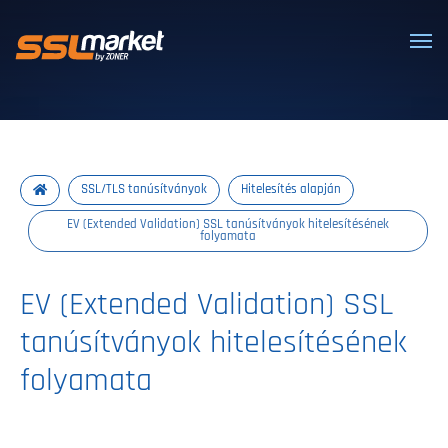
Megbízható SSL/TLS tanúsítványok
SSL/TLS tanúsítványok
Hitelesítés alapján
EV (Extended Validation) SSL tanúsítványok hitelesítésének
folyamata
EV (Extended Validation) SSL
tanúsítványok hitelesítésének
folyamata