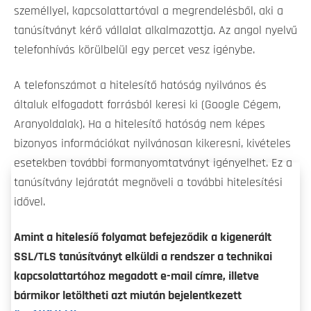
személlyel, kapcsolattartóval a megrendelésből, aki a
tanúsítványt kérő vállalat alkalmazottja. Az angol nyelvű
telefonhívás körülbelül egy percet vesz igénybe.
A telefonszámot a hitelesítő hatóság nyilvános és
általuk elfogadott forrásból keresi ki (Google Cégem,
Aranyoldalak). Ha a hitelesítő hatóság nem képes
bizonyos információkat nyilvánosan kikeresni, kivételes
esetekben további formanyomtatványt igényelhet. Ez a
tanúsítvány lejáratát megnöveli a további hitelesítési
idővel.
Amint a hitelesíő folyamat befejeződik a kigenerált
SSL/TLS tanúsítványt elküldi a rendszer a technikai
kapcsolattartóhoz megadott e-mail címre, illetve
bármikor letöltheti azt miután bejelentkezett