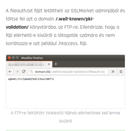
A fileauth.txt fájlt letöltheti az SSLMarket adminjából és
töltse fel azt a domain
/.well-known/pki-
validation/
könyvtárába, az FTP-re. Ellenőrizze, hogy a
fájl elérhető-e kívülről a látogatók számára és nem
korlátozza-e azt például .htaccess. fájl.
A FTP-re feltöltött hitelesítő fájlnak elérhetőnek kell lennie
kívülről