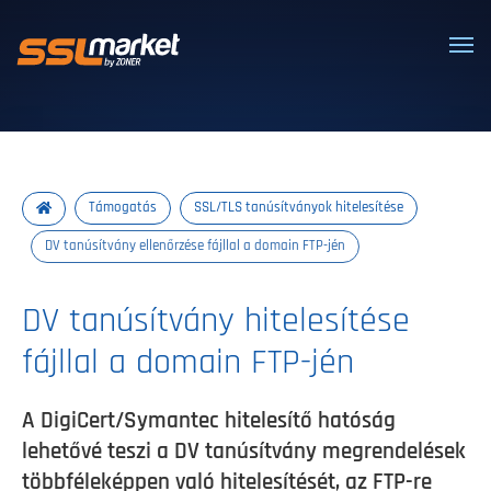
Megbízható SSL/TLS tanúsítványok
Támogatás
SSL/TLS tanúsítványok hitelesítése
DV tanúsítvány ellenőrzése fájllal a domain FTP-jén
DV tanúsítvány hitelesítése
fájllal a domain FTP-jén
A DigiCert/Symantec hitelesítő hatóság
lehetővé teszi a DV tanúsítvány megrendelések
többféleképpen való hitelesítését, az FTP-re