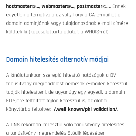
hostmaster@..., webmaster@..., postmaster@...
. Ennek
egyetlen alternatívája az volt, hogy a CA e-mailjét a
domain adminjának vagy tulajdonosának e-mail címére
küldték ki (kapcsolattartó adatok a WHOIS-ről).
Domain hitelesítés alternatív módjai
A kínálatunkban szereplő hitesítő hatóságok a DV
tanúsítvány megrendelést nemcsak e-mailen keresztül
tudják hitelesíteni, de ugyanúgy egy egyedi, a domain
FTP-jére feltöltött fájlon keresztül is, az alábbi
könyvtárba feltöltve:
/.well-known/pki-validation/
.
A DNS rekordon keresztül való tanúsítvány hitelesítés
a tanúsítvány megrendelés ötödik lépésében