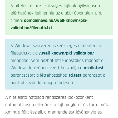
A hitelesítéshez szükséges fájlnak nyilvánosan
elérhetőnek kell lennie az alábbi útvonalon, URL
címen:
domainneve.hu/.well-known/pki-
validation/fileauth.txt
A Windows szerveren is szükséges elmenteni a
fileauth.txt-t a
/.well-known/pki-validation/
mappába. Nem hozhat létre időszakos mappát a
Windows Intézőben, ezért használja a
mkdir.test
parancscsort a létrehozáshoz,
rd.test
parancsot a
ponttal kezdődő mappa törlésére.
A hitelesítő hatóság rendszeres időközönként
automatikusan ellenőrizi a fájl meglétét és tartalmát.
Amint a fájlt észleli, a megrendelést jóváhagyja és