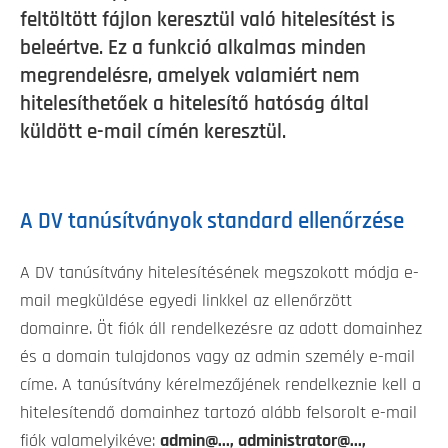
feltöltött fájlon keresztül való hitelesítést is
beleértve. Ez a funkció alkalmas minden
megrendelésre, amelyek valamiért nem
hitelesíthetőek a hitelesítő hatóság által
küldött e-mail címén keresztül.
A DV tanúsítványok standard ellenőrzése
A DV tanúsítvány hitelesítésének megszokott módja e-
mail megküldése egyedi linkkel az ellenőrzött
domainre. Öt fiók áll rendelkezésre az adott domainhez
és a domain tulajdonos vagy az admin személy e-mail
címe. A tanúsítvány kérelmezőjének rendelkeznie kell a
hitelesítendő domainhez tartozó alább felsorolt e-mail
fiók valamelyikéve:
admin@..., administrator@...,