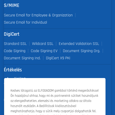
S/MIME
Secure Email for Employee & Organization
Secure Email for Individual
DigiCert
Standard SSL
Wildcard SSL
Extended Validation SSL
Code Signing
Code Signing EV
Document Signing Org.
Document Signing Ind.
DigiCert X9 PKI
Értékelés
DigiCert
Partner of the Year 2019
Kedves látogató, az ELFOGADOM gombbal történő megerősítéssel
Ön hozzájárul ahhoz, hogy mi és partnereink sütiket használjunk
Outstanding Sales Performance Award 2018, 2019, 2020, 2021,
az elengedhetetlen, elemzési és marketing célokra az általa
2022
használt eszközön. A Beállítások kiválasztásával
meghatározhatja, hogy a sütik mely csoportjai dolgozhatók fel,