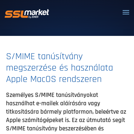
Megbízható SSL/TLS tanúsítványok
S/MIME tanúsítvány
megszerzése és használata
Apple MacOS rendszeren
Személyes S/MIME tanúsítványokat
használhat e-mailek aláírására vagy
titkosítására bármely platformon, beleértve az
Apple számítógépeket is. Ez az útmutató segít
S/MIME tanúsítvány beszerzésében és