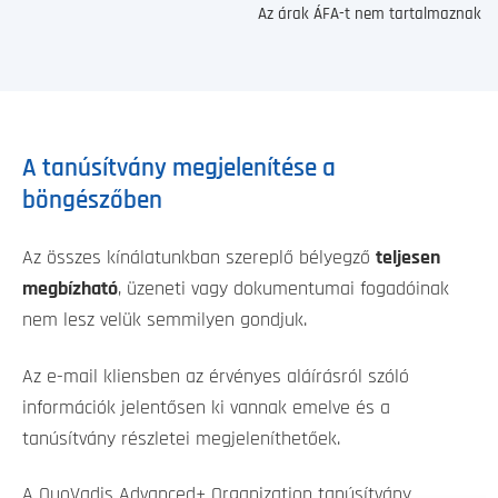
Az árak ÁFA-t nem tartalmaznak
A tanúsítvány megjelenítése a
böngészőben
Az összes kínálatunkban szereplő bélyegző
teljesen
megbízható
, üzeneti vagy dokumentumai fogadóinak
nem lesz velük semmilyen gondjuk.
Az e-mail kliensben az érvényes aláírásról szóló
információk jelentősen ki vannak emelve és a
tanúsítvány részletei megjeleníthetőek.
A QuoVadis Advanced+ Organization tanúsítvány