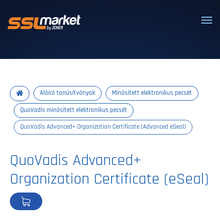
Megbízható SSL/TLS tanúsítványok
Aláíró tanúsítványok
Minősített elektronikus pecsét
QuoVadis minősített elektronikus pecsét
QuoVadis Advanced+ Organization Certificate (Advanced eSeal)
QuoVadis Advanced+
Organization Certificate (eSeal)