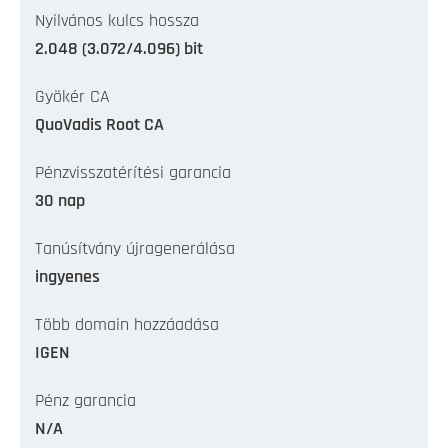
Nyilvános kulcs hossza
2.048 (3.072/4.096) bit
Gyökér CA
QuoVadis Root CA
Pénzvisszatérítési garancia
30 nap
Tanúsítvány újragenerálása
ingyenes
Több domain hozzáadása
IGEN
Pénz garancia
N/A