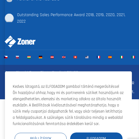
Outstanding Sales Performance Award 2018, 2019, 2020, 2021,
2022
Zoner Cloud
|
Zoner Photo Studio
|
ZONER a.s.
Szerződési feltételek
|
Adatvédelmi irányelvek
|
Süti beállítások
|
©ZONER
Kedves látogató, az ELFOGADOM gombbal történő megerősítéssel
Kft.
Ön hozzájárul ahhoz, hogy mi és partnereink sütiket használjunk az
elengedhetetlen, elemzési és marketing célokra az általa használt
eszközön. A Beállítások kiválasztásával meghatározhatja, hogy a
sütik mely csoportjai dolgozhatók fel, vagy akár teljesen letilthatja
a feldolgozásukat. A szükséges sütik tárolására mindig a weboldal
funkcionalitásának fenntartása érdekében kerül sor.
BEÁLLÍTÁSOK
ELFOGADOM