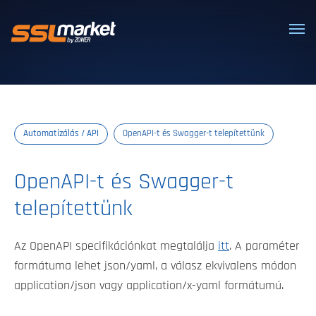
Megbízható SSL/TLS tanúsítványok
Automatizálás / API
OpenAPI-t és Swagger-t telepítettünk
OpenAPI-t és Swagger-t
telepítettünk
Az OpenAPI specifikációnkat megtalálja
itt
. A paraméter
formátuma lehet json/yaml, a válasz ekvivalens módon
application/json vagy application/x-yaml formátumú.