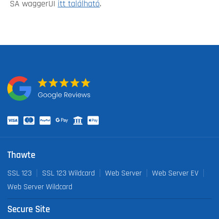
SA waggerUI
itt található
.
Thawte
SSL 123
SSL 123 Wildcard
Web Server
Web Server EV
Web Server Wildcard
Secure Site