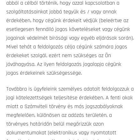
abból a célból történik, hogy azzal kapcsolatban a
szolgáltatásainkat jobbá tegyük és / vagy annak
érdekében, hogy cégünk érdekeit védjük (beleértve az
esetlegesen fennálló jogos követeléseket vagy cégünk
jogainak védelmét bírósági vagy egyéb eljárások során).
Mivel tehát a feldolgozás célja cégünk számára jogos
érdekeket szolgál, ezért nem szükséges az Ön
jóváhagyása. Az ilyen feldolgozás jogalapja cégünk
jogos érdekeinek szükségessége.
Továbbra is ügyfeleink személyes adatait feldolgozzuk a
jogi kötelezettségek teljesítése érdekében. A fenti okok
miatt a Számviteli törvény és más jogszabályoknak
megfelelően, különösen az adózás területén, a
törvényes határidőn belül megőrizzük azon
dokumentumokat (elektronikus vagy nyomtatott