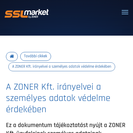
Megbízható SSL/TLS tanúsítványok
További cikkek
A ZONER Kft. irányelvei a személyes adatok védelme érdekében
A ZONER Kft. irányelvei a
személyes adatok védelme
érdekében
Ez a dokumentum tájékoztatást nyújt a ZONER