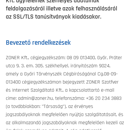
Kft. ügyfeleinek személyes adatainak
feldolgozásáról illetve azok felhasználásáról
az SSL/TLS tanúsítványok kiadásakor.
Bevezető rendelkezések
ZONER Kft., cégjegyzékszám: 08 09 013400, Győr, Práter
utca 9. 3. em. 305. székhellyel, irányítószám 9024,
amely a Győri Törvényszék Cégbíróságánal Cg.08-09-
013400 cégjegyzékszámon bejegyzett ZONER Szotfver
és Internet Szolgáltató Kft., a kapcsolattartó e-mail
címe: admin@zoner.hu, telefonszáma: +36 20 234 3883
(a továbbiakban: "Társaság"), az érvényes
jogszabályoknak megfelelően nyújtja szolgáltatásait, és
az alkalmazandó jogszabályoknak megfelelően kezeli az