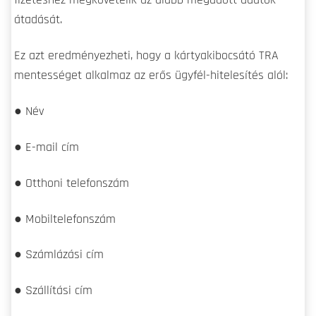
fizetéshez megkövetelik az alább megadott adatok
átadását.
Ez azt eredményezheti, hogy a kártyakibocsátó TRA
mentességet alkalmaz az erős ügyfél-hitelesítés alól:
● Név
● E-mail cím
● Otthoni telefonszám
● Mobiltelefonszám
● Számlázási cím
● Szállítási cím