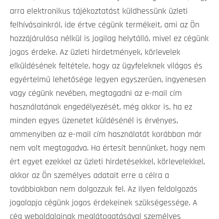
arra elektronikus tájékoztatást küldhessünk üzleti
felhívásainkról, ide értve cégünk termékeit, ami az Ön
hozzájárulása nélkül is jogilag helytálló, mivel ez cégünk
jogos érdeke. Az üzleti hirdetmények, körlevelek
elküldésének feltétele, hogy az ügyfeleknek világos és
egyértelmű lehetősége legyen egyszerűen, ingyenesen
vagy cégünk nevében, megtagadni az e-mail cím
használatának engedélyezését, még akkor is, ha ez
minden egyes üzenetet küldésénél is érvényes,
ammenyiben az e-mail cím használatát korábban már
nem volt megtagadva. Ha értesít bennünket, hogy nem
ért egyet ezekkel az üzleti hirdetésekkel, körlevelekkel,
akkor az Ön személyes adatait erre a célra a
továbbiakban nem dolgozzuk fel. Az ilyen feldolgozás
jogalapja cégünk jogos érdekeinek szükségessége. A
cég weboldalainak meglátogatásával személyes