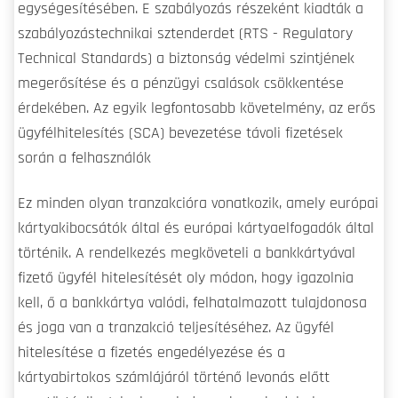
egységesítésében. E szabályozás részeként kiadták a
szabályozástechnikai sztenderdet (RTS - Regulatory
Technical Standards) a biztonság védelmi szintjének
megerősítése és a pénzügyi csalások csökkentése
érdekében. Az egyik legfontosabb követelmény, az erős
ügyfélhitelesítés (SCA) bevezetése távoli fizetések
során a felhasználók
Ez minden olyan tranzakcióra vonatkozik, amely európai
kártyakibocsátók által és európai kártyaelfogadók által
történik. A rendelkezés megköveteli a bankkártyával
fizető ügyfél hitelesítését oly módon, hogy igazolnia
kell, ő a bankkártya valódi, felhatalmazott tulajdonosa
és joga van a tranzakció teljesítéséhez. Az ügyfél
hitelesítése a fizetés engedélyezése és a
kártyabirtokos számlájáról történő levonás előtt