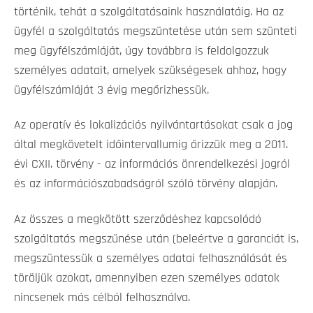
történik, tehát a szolgáltatásaink használatáig. Ha az
ügyfél a szolgáltatás megszüntetése után sem szünteti
meg ügyfélszámláját, úgy továbbra is feldolgozzuk
személyes adatait, amelyek szükségesek ahhoz, hogy
ügyfélszámláját 3 évig megőrizhessük.
Az operatív és lokalizációs nyilvántartásokat csak a jog
által megkövetelt időintervallumig őrizzük meg a 2011.
évi CXII. törvény - az információs önrendelkezési jogról
és az információszabadságról szóló törvény alapján.
Az összes a megkötött szerződéshez kapcsolódó
szolgáltatás megszűnése után (beleértve a garanciát is,
megszüntessük a személyes adatai felhasználását és
töröljük azokat, amennyiben ezen személyes adatok
nincsenek más célból felhasználva.