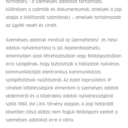
formában) - a személyes adatokat tartalmazó,
különösen a számlák és dokumentumok, amelyek a jogi
alapja a kiállítandó számlának) -, amelyek tartalmazzák
az ügyfél nevét és címét.
Személyes adatnak minősül az üzemeltetési- és helyi
adatok nyilvántartása is (pl. bejelentkezések),
amennyiben azok létrehozásában vagy feldolgozásában
arra szolgálnak, hogy biztosítsák a hálózatok nyilvános
kommunikációját elektronikus kommunikációs
szolgáltatások nyújtásánál. Az ezzel kapcsolatos IP
címeket kötelességünk elmenteni a személyes adatok
védelméről és a közérdekű adatok nyilvánosságáról
szóló 1992. évi LXIII. törvény alapján. A jogi határidőt
követően (lásd alább) nem fogjuk feldolgozni ezeket a
személyes adatokat erre a célra.