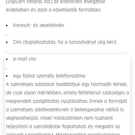
(DigiCert Ireland, ltd.) az ellenőrzés elvégzése
érdekében és azok a következők formában:
Kereszt- és vezetéknév
,
Cím (foglalkoztatás, ha a tanúsítványt cég kéri)
,
e-mail cím
,
egy fizikai személy telefonszáma
A személyes adatokat továbbítjuk egy harmadik félnek,
de csak olyan mértékben, amely feltétlenül szükséges a
megrendelt szolgáltatás nyújtásához. Ennek a formáját
a személyes adatkezelésnek a beleegyezése nélkül is
véghezvihetjük, mivel máskülönben nem tudnánk
teljesíteni a szerződésbe foglaltakat, és megadni az
igényelt szolgáltatást. Mindazonáltal mindenképpen