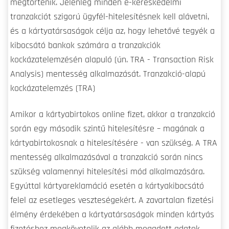
megtörténik. Jelenleg minden e-kereskedelmi
tranzakciót szigorú ügyfél-hitelesítésnek kell alávetni,
és a kártyatársaságok célja az, hogy lehetővé tegyék a
kibocsátó bankok számára a tranzakciók
kockázatelemzésén alapuló (ún. TRA - Transaction Risk
Analysis) mentesség alkalmazását. Tranzakció-alapú
kockázatelemzés (TRA)
Amikor a kártyabirtokos online fizet, akkor a tranzakció
során egy második szintű hitelesítésre – magának a
kártyabirtokosnak a hitelesítésére - van szükség. A TRA
mentesség alkalmazásával a tranzakció során nincs
szükség valamennyi hitelesítési mód alkalmazására.
Egyúttal kártyareklamáció esetén a kártyakibocsátó
felel az esetleges veszteségekért. A zavartalan fizetési
élmény érdekében a kártyatársaságok minden kártyás