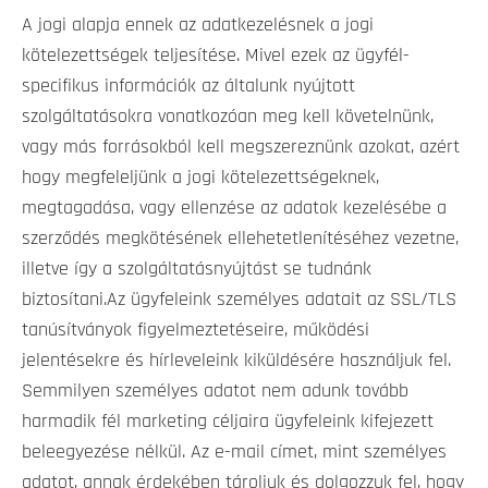
A jogi alapja ennek az adatkezelésnek a jogi
kötelezettségek teljesítése. Mivel ezek az ügyfél-
specifikus információk az általunk nyújtott
szolgáltatásokra vonatkozóan meg kell követelnünk,
vagy más forrásokból kell megszereznünk azokat, azért
hogy megfeleljünk a jogi kötelezettségeknek,
megtagadása, vagy ellenzése az adatok kezelésébe a
szerződés megkötésének ellehetetlenítéséhez vezetne,
illetve így a szolgáltatásnyújtást se tudnánk
biztosítani.Az ügyfeleink személyes adatait az SSL/TLS
tanúsítványok figyelmeztetéseire, működési
jelentésekre és hírleveleink kiküldésére használjuk fel.
Semmilyen személyes adatot nem adunk tovább
harmadik fél marketing céljaira ügyfeleink kifejezett
beleegyezése nélkül. Az e-mail címet, mint személyes
adatot, annak érdekében tároljuk és dolgozzuk fel, hogy