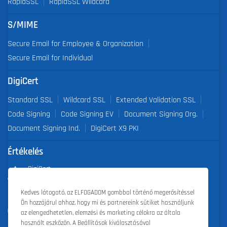
RapidSSL
RapidSSL Wildcard
S/MIME
Secure Email for Employee & Organization
Secure Email for Individual
DigiCert
Standard SSL
Wildcard SSL
Extended Validation SSL
Code Signing
Code Signing EV
Document Signing Org.
Document Signing Ind.
DigiCert X9 PKI
Értékelés
DigiCert
Partner of the Year 2019
Kedves látogató, az ELFOGADOM gombbal történő megerősítéssel
Ön hozzájárul ahhoz, hogy mi és partnereink sütiket használjunk
Outstanding Sales Performance Award 2018, 2019, 2020, 2021,
az elengedhetetlen, elemzési és marketing célokra az általa
2022
használt eszközön. A Beállítások kiválasztásával