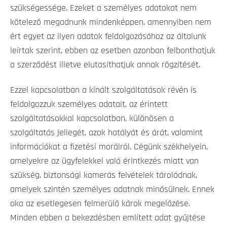
szükségessége. Ezeket a személyes adatokat nem
kötelező megadnunk mindenképpen, amennyiben nem
ért egyet az ilyen adatok feldolgozásához az általunk
leírtak szerint, ebben az esetben azonban felbonthatjuk
a szerződést illetve elutasíthatjuk annak rögzítését.
Ezzel kapcsolatban a kínált szolgáltatások révén is
feldolgozzuk személyes adatait, az érintett
szolgáltatásokkal kapcsolatban, különösen a
szolgáltatás jellegét, azok hatályát és árát, valamint
információkat a fizetési morálról. Cégünk székhelyein,
amelyekre az ügyfelekkel való érintkezés miatt van
szükség, biztonsági kamerás felvételek tárolódnak,
amelyek szintén személyes adatnak minősülnek. Ennek
oka az esetlegesen felmerülő károk megelőzése.
Minden ebben a bekezdésben említett adat gyűjtése