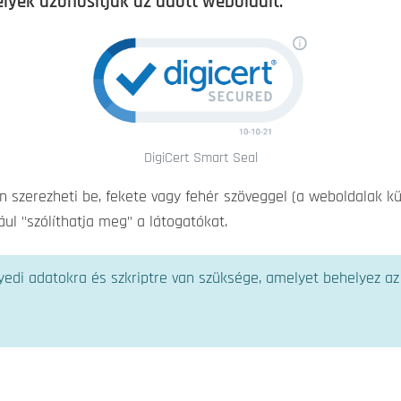
lyek azonosítják az adott weboldalt.
DigiCert Smart Seal
szerezheti be, fekete vagy fehér szöveggel (a weboldalak kül
iául "szólíthatja meg" a látogatókat.
yedi adatokra és szkriptre van szüksége, amelyet behelyez az