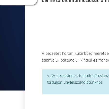
benne tárolt információkat, ame
A pecsétet három különböző méretben 
spanyolul, portugálul, kínaiul és franc
A CA pecsétjének telepítéséhez eg
forduljon ügyfélszolgálatunkhoz.