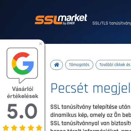
Megbízható SSL/T
SSL/TLS tanúsítvá
×
Támogatás
További cikkek é
Pecsét megjel
SSL tanúsítvány telepítése után 
dinamikus kép, amely az Ön bebiz
SSL tanúsítvánnyal van biztosítv