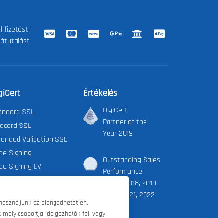
 fizetést,
 átutalást
giCert
Értékelés
DigiCert
andard SSL
Partner of the
ldcard SSL
Year 2019
tended Validation SSL
de Signing
Outstanding Sales
de Signing EV
Performance
cument Signing Org.
Award 2018, 2019,
cument Signing Ind.
2020, 2021, 2022
használjunk az elengedhetetlen,
iCert X9 PKI
 mely csoportjai dolgozhatók fel, vagy