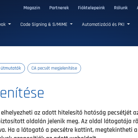
Magazin
Partnerek
Fióktelepeink
Rólunk
LS tanúsítványok
nyok
Code Signing & S/MIME
Automatizáció és PKI
s útmutatók
CA pecsét megjelenítése
enítése
elhelyezheti az adott hitelesítő hatóság pecsétjét a
tosított oldalán jelenik meg. Az oldal látogatója rö
a. Ha a látogató a pecsétre kattint, megtekintheti a 