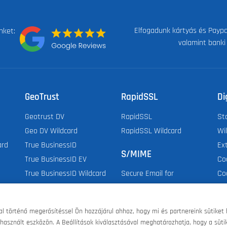
Elfogadunk kártyás és Paypal
nket:
valamint banki
GeoTrust
RapidSSL
Di
Geotrust DV
RapidSSL
St
Geo DV Wildcard
RapidSSL Wildcard
Wi
ard
True BusinessID
Ex
S/MIME
True BusinessID EV
Co
True BusinessID Wildcard
Co
Secure Email for
Do
Employee & Organization
Do
Secure Email for
történő megerősítéssel Ön hozzájárul ahhoz, hogy mi és partnereink sütiket 
Dig
Individual
használt eszközön. A Beállítások kiválasztásával meghatározhatja, hogy a sütik