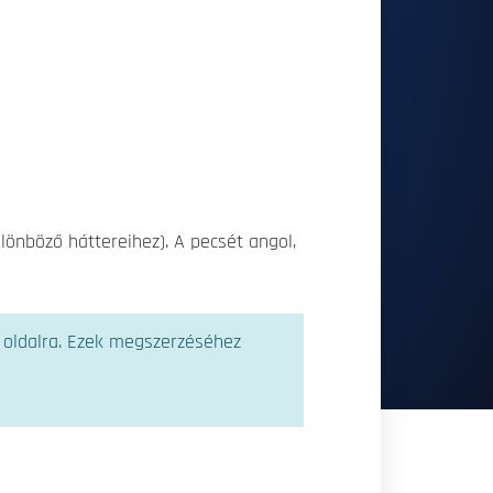
önböző háttereihez). A pecsét angol,
 oldalra. Ezek megszerzéséhez