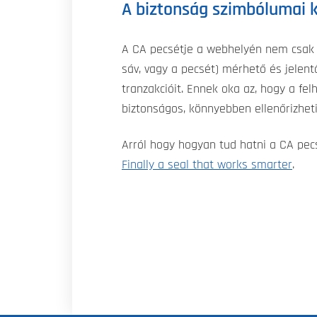
A biztonság szimbólumai 
A CA pecsétje a webhelyén nem csak e
sáv, vagy a pecsét) mérhető és jelen
tranzakcióit. Ennek oka az, hogy a f
biztonságos, könnyebben ellenőrizhet
Arról hogy hogyan tud hatni a CA pecs
Finally a seal that works smarter
.