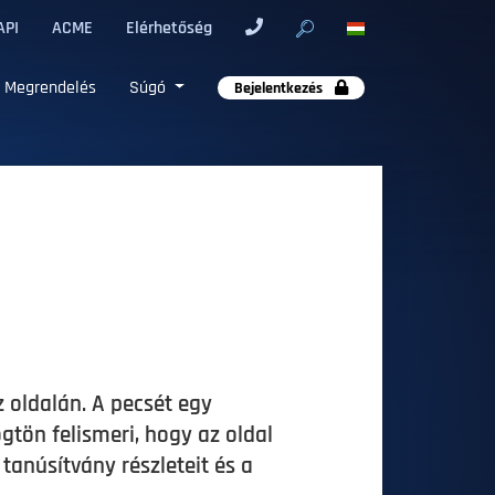
API
ACME
Elérhetőség
Megrendelés
Súgó
Bejelentkezés
z oldalán. A pecsét egy
gtön felismeri, hogy az oldal
tanúsítvány részleteit és a