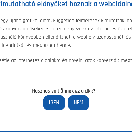
kimutatható előnyöket hoznak a weboldaln
gy újabb grafikai elem. Független felmérések kimutatták, ho
tős konverzió növekedést eredményeznek az internetes üzlete
elhasználó könnyebben ellenőrizheti a webhely azonosságát, és
i identitását és megbízhat benne.
étje az internetes oldalakra és növelni azok konverzióit megta
Hasznos volt Önnek ez a cikk?
IGEN
NEM