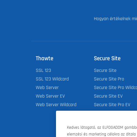
Hogyan értékelnek mi
Thawte
Secure Site
SSL 123
Secure Site
SSL 123 Wildcard
Secure Site Pro
Web Server
Secure Site Pro Wildc
Web Server EV
Secure Site EV
Web Server Wildcard
Secure Site Pro EV
Kedves látogató, az ELFOGADOM gombbal 
elemzési és marketing célokra az általa 