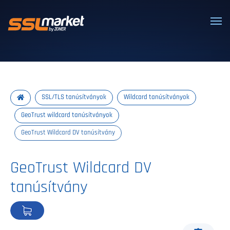
Megbízható SSL/TLS tanúsítványok
SSL/TLS tanúsítványok
Wildcard tanúsítványok
GeoTrust wildcard tanúsítványok
GeoTrust Wildcard DV tanúsítvány
GeoTrust Wildcard DV
tanúsítvány