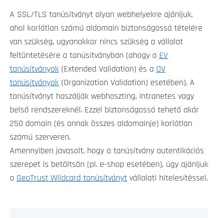
A SSL/TLS tanúsítványt olyan webhelyekre ajánljuk,
ahol korlátlan számú aldomain biztonságossá tételére
van szükség, ugyanakkor nincs szükség a vállalat
feltüntetésére a tanúsítványban (ahogy a
EV
tanúsítványok
(Extended Validation) és a
OV
tanúsítványok
(Organization Validation) esetében). A
tanúsítványt haszálják webhoszting, intranetes vagy
belső rendszereknél. Ezzel biztonságossá tehető akár
250 domain (és annak összes aldomainje) korlátlan
számú szerveren.
Amennyiben javasolt, hogy a tanúsítvány autentikációs
szerepet is betöltsön (pl. e-shop esetében), úgy ajánljuk
a
GeoTrust Wildcard tanúsítványt
vállalati hitelesítéssel.