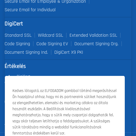
Secure Email for Employee & Organization
Secure Email for Individual
DigiCert
Standard SSL
Wildcard SSL
Extended Validation SSL
Code Signing
Code Signing EV
Document Signing Org.
Document Signing Ind.
DigiCert X9 PKI
Értékelés
DigiCert
Partner of the Year 2019
Kedves látogató, az ELFOGADOM gombbal történő megerősítéssel
Ön hozzájárul ahhoz, hogy mi és partnereink sütiket használjunk
Outstanding Sales Performance Award 2018, 2019, 2020, 2021,
az elengedhetetlen, elemzési és marketing célokra az általa
2022
használt eszközön. A Beállítások kiválasztásával
meghatározhatja, hogy a sütik mely csoportjai dolgozhatók fel,
vagy akár teljesen letilthatja a feldolgozásukat. A szükséges
sütik tárolására mindig a weboldal funkcionalitásának
fenntartása érdekében kerül sor.