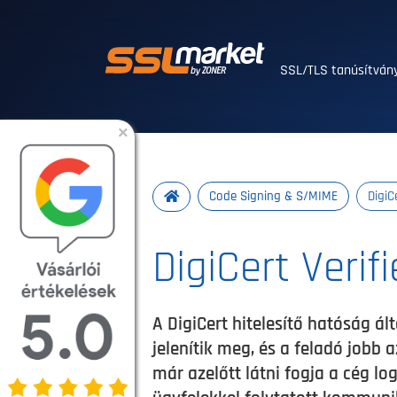
Megbízható SSL/T
SSL/TLS tanúsítvá
×
Code Signing & S/MIME
DigiC
DigiCert Verif
A DigiCert hitelesítő hatóság á
jelenítik meg, és a feladó jobb
már azelőtt látni fogja a cég l