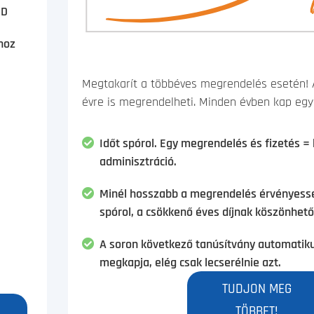
SD
hoz
Megtakarít a többéves megrendelés esetén! A
évre is megrendelheti. Minden évben kap egy
Időt spórol. Egy megrendelés és fizetés =
adminisztráció.
Minél hosszabb a megrendelés érvényessé
spórol, a csökkenő éves díjnak köszönhető
A soron következő tanúsítvány automatik
megkapja, elég csak lecserélnie azt.
TUDJON MEG
TÖBBET!