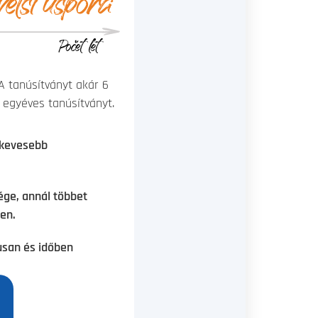
 tanúsítványt akár 6
 egyéves tanúsítványt.
 kevesebb
ge, annál többet
en.
usan és időben