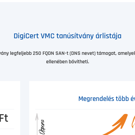
DigiCert VMC tanúsítvány árlistája
tvány legfeljebb 250 FQDN SAN-t (DNS nevet) támogat, amelyekk
ellenében bővítheti.
Megrendelés több é
Ft