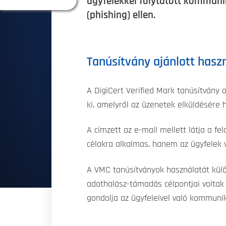
ügyfelekkel folytatott kommuni
(phishing) ellen.
Tanúsítvány ajánlott hasz
A DigiCert Verified Mark tanúsítvány 
ki, amelyről az üzenetek elküldésére 
A címzett az e-mail mellett látja a f
célokra alkalmas, hanem az ügyfelek v
A VMC tanúsítványok használatát külö
adathalász-támadás célpontjai voltak
gondolja az ügyfeleivel való kommunik