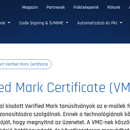
Magazin
Partnerek
Fióktelepeink
Rólunk
LS tanúsítványok
nyok
Code Signing & S/MIME
Automatizáció és PKI
ert Verified Mark Certificate
ied Mark Certificate (V
ltal kiadott Verified Mark tanúsítványok az e-maile
 azonosítására szolgálnak. Ennek a technológiának k
ogóját, hogy megnyitná az üzenetet. A VMC-nek kösz