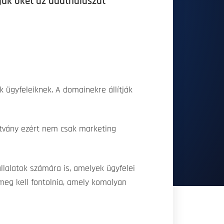
jük őket az adathalászat
k ügyfeleiknek. A domainekre állítják
sítvány ezért nem csak marketing
lalatok számára is, amelyek ügyfelei
meg kell fontolnia, amely komolyan