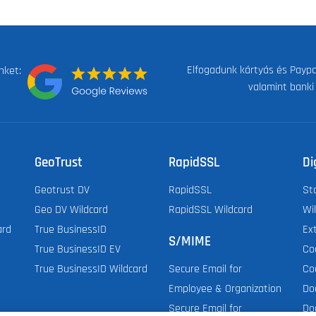
Elfogadunk kártyás és Paypal
nket:
valamint banki
GeoTrust
RapidSSL
Di
Geotrust DV
RapidSSL
St
Geo DV Wildcard
RapidSSL Wildcard
Wi
ard
True BusinessID
Ex
S/MIME
True BusinessID EV
Co
True BusinessID Wildcard
Co
Secure Email for
Do
Employee & Organization
Do
Secure Email for