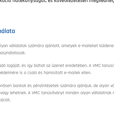
káció hatékonyságát, és következetesen megvédhet
nálata
olyan vállalatok számára ajánlott, amelyek e-maileket küldene
használatosak.
eladó logóját, és így bízhat az üzenet eredetében. A VMC tanú
édelmére is a csaló és hamisított e-mailek ellen.
nösen bankok és pénzintézetek számára ajánljuk, de olyan vál
 vagy lehetnek. A VMC tanúsítványt minden olyan vállalatnak 
ációt.