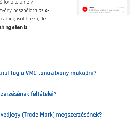
ó logója, amely
ítvány használata az
e-
is magával hozza, de
hing ellen is
.
knál fog a VMC tanúsítvány működni?
erzésének feltételei?
 védjegy (Trade Mark) megszerzésének?