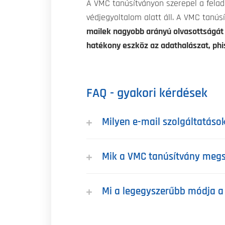
A VMC tanúsítványon szerepel a felad
védjegyoltalom alatt áll. A VMC tanús
mailek nagyobb arányú olvasottságát
hatékony eszköz az adathalászat, phis
FAQ - gyakori kérdések
Milyen e-mail szolgáltatáso
Mik a VMC tanúsítvány megsz
Mi a legegyszerűbb módja a