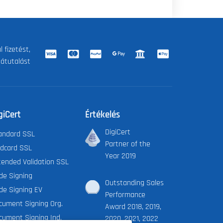
 fizetést,
 átutalást
giCert
Értékelés
DigiCert
andard SSL
Partner of the
ldcard SSL
Year 2019
tended Validation SSL
de Signing
Outstanding Sales
de Signing EV
Performance
cument Signing Org.
Award 2018, 2019,
cument Signing Ind.
2020, 2021, 2022