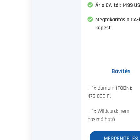
Ár a CA-tól: 1499 U
Megtakarítás a CA-
képest
Bővítés
+ 1x domain (FQDN):
475 000 Ft
+ 1x Wildcard: nem
használható
MEGRENDELÉS