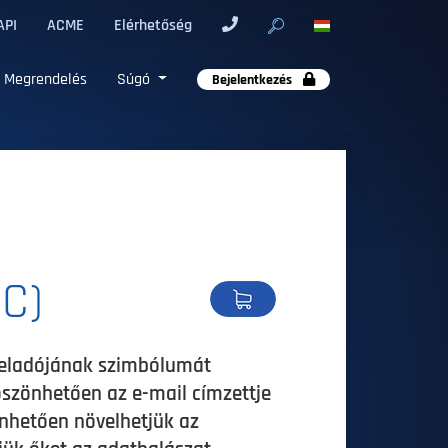
API
ACME
Elérhetőség
Megrendelés
Súgó
Bejelentkezés
MC)
k feladójának szimbólumát
öszönhetően az e-mail címzettje
önhetően növelhetjük az