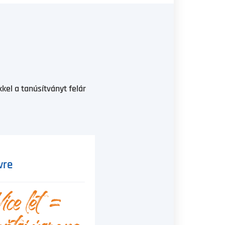
el a tanúsítványt felár
vre