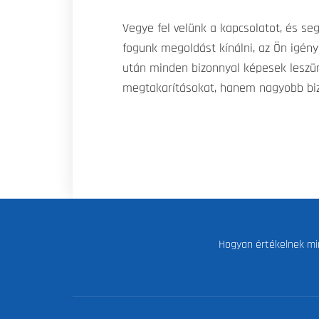
Vegye fel velünk a kapcsolatot, és se
fogunk megoldást kínálni, az Ön igén
után minden bizonnyal képesek leszü
megtakarításokat, hanem nagyobb biz
Hogyan értékelnek mi