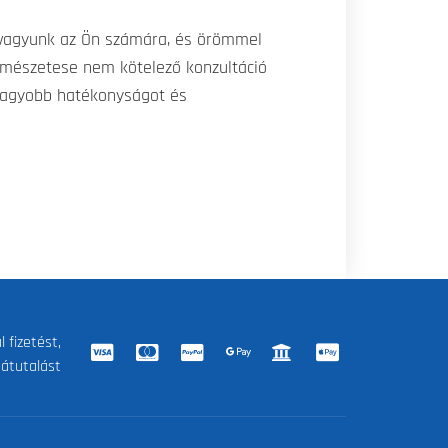
tt vagyunk az Ön számára, és örömmel
ermészetese nem kötelező konzultáció
nagyobb hatékonyságot és
 fizetést,
 átutalást