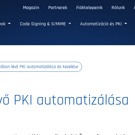
Magazin
Partnerek
Fióktelepeink
Rólunk
LS tanúsítványok
nyok
Code Signing & S/MIME
Automatizáció és PKI
udban lévő PKI automatizálása és kezelése
vő PKI automatizálása