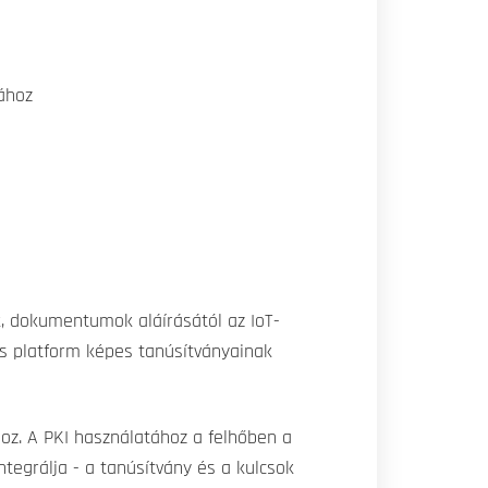
sához
k, dokumentumok aláírásától az IoT-
us platform képes tanúsítványainak
z. A PKI használatához a felhőben a
ntegrálja - a tanúsítvány és a kulcsok