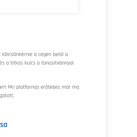
 kölcsönkérnie a cégen belül a
s a titkos kulcs a tanúsítvánnyal
Cert PKI platformja erőteljes már ma
gatott.
ása