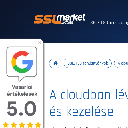
Megbízható SSL/T
SSL/TLS tanúsítvá
×
SSL/TLS tanúsítványok
A clo
A cloudban lé
és kezelése