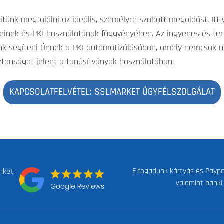
gítünk megtalálni az ideális, személyre szabott megoldást. I
yeinek és PKI használatának függvényében. Az ingyenes és t
nk segíteni Önnek a PKI automatizálásában, amely nemcsak 
tonságot jelent a tanúsítványok használatában.
KAPCSOLATFELVÉTEL: SSLMARKET ÜGYFÉLSZOLGÁLAT
Elfogadunk kártyás és Paypal
nket:
valamint banki