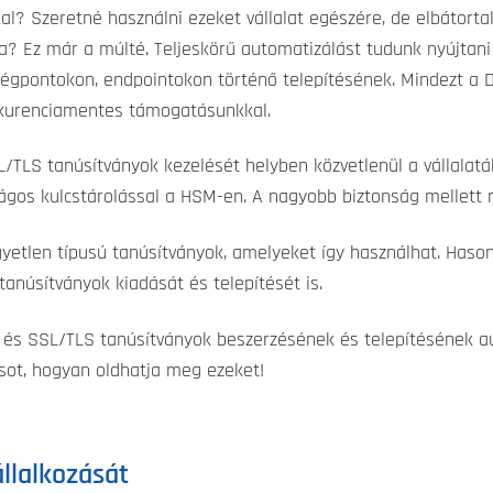
al? Szeretné használni ezeket vállalat egészére, de elbátortal
a? Ez már a múlté. Teljeskörű automatizálást tudunk nyújtan
végpontokon, endpointokon történő telepítésének. Mindezt a D
nkurenciamentes támogatásunkkal.
/TLS tanúsítványok kezelését helyben közvetlenül a vállalatá
nságos kulcstárolással a HSM-en. A nagyobb biztonság mellett 
yetlen típusú tanúsítványok, amelyeket így használhat. Haso
anúsítványok kiadását és telepítését is.
és SSL/TLS tanúsítványok beszerzésének és telepítésének a
csot, hogyan oldhatja meg ezeket!
llalkozását