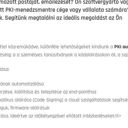
almazott postáját, emailezését? Ön szoftvergyártó va
ott PKI-menedzsmentre cége vagy vállalata számára
k. Segítünk megtalálni az ideális megoldást az Ön
rttel közreműködve, különféle lehetőségeket kínálunk a
PKI au
téséig; a a személyes tanúsítványok a kódaláírásokon át, a saj
lása:
sának automatizálása
ése, kiállítása és telepítése az end-pointhoz
atikus aláírása (Code Signing) a cloud szolgáltatások segítsé
águk, firmware-aláírásuk
, ideértve az időbélyegzővel ellátott intézkedéseket/li>