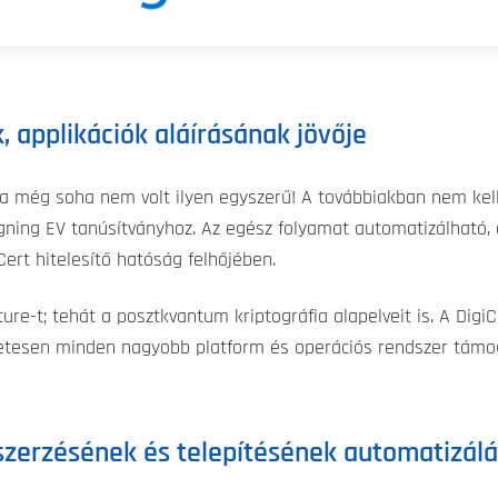
 applikációk aláírásának jövője
sa még soha nem volt ilyen egyszerű! A továbbiakban nem kell
gning EV tanúsítványhoz. Az egész folyamat automatizálható, é
Cert hitelesítő hatóság felhőjében.
e-t; tehát a posztkvantum kriptográfia alapelveit is. A Digi
szetesen minden nagyobb platform és operációs rendszer támo
zerzésének és telepítésének automatizál