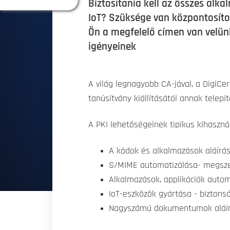
Biztosítania kell az összes alk
IoT? Szüksége van központosít
Ön a megfelelő címen van velün
igényeinek
A világ legnagyobb CA-jával, a DigiCe
tanúsítvány kiállításától annak telepí
A PKI lehetőségeinek tipikus kihaszná
A kódok és alkalmazások aláírá
S/MIME automatizálása- megszerz
Alkalmazások, applikációk autom
IoT-eszközök gyártása - biztons
Nagyszámú dokumentumok aláírása