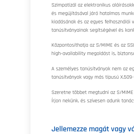
Szimpatizál az elektronikus aláírásokk
és megújításával járó hatalmas munk
kiadásának és az egyes felhasználói 
tanúsítványainak segítségével és ko
Központosíthatja az S/MIME és az SSL
high-availability megoldást is, bizto
A személyes tanúsítványok nem az eg
tanúsítványok vagy más típusú X.509-t
Szeretne többet megtudni az S/MIME 
Írjon nekünk, és szívesen adunk taná
Jellemezze magát vagy vá