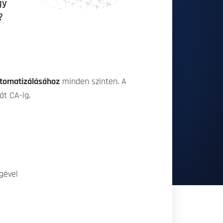
gy
?
tomatizálásához
minden szinten. A
át CA-ig.
gével