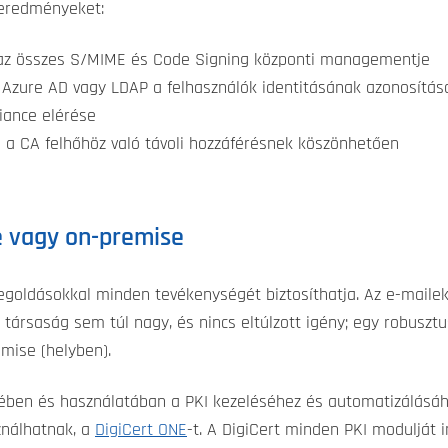
 eredményeket:
, az összes S/MIME és Code Signing központi managementje
l, Azure AD vagy LDAP a felhasználók identitásának azonosítá
iance elérése
 a CA felhőhöz való távoli hozzáférésnek köszönhetően
se vagy on-premise
 megoldásokkal minden tevékenységét biztosíthatja. Az e-maile
társaság sem túl nagy, és nincs eltúlzott igény; egy robuszt
emise (helyben).
ében és használatában a PKI kezeléséhez és automatizálásáho
ználhatnak, a
DigiCert ONE
-t. A DigiCert minden PKI modulját i