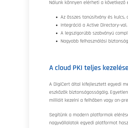
Nálunk könnyen elérheti a következő
Az összes tanúsítvány és kulcs
Integráció a Active Directory-va
A legszigorúbb szabványú compl
Nagyobb felhasználási biztonság
A cloud PKI teljes kezelé
A DigiCert által kifejlesztett egyedi
eszközök biztonságosságáig. Egyetlen 
millióit kezelni a felhőben vagy on-pr
Segítünk a modern platformok elérés
nagyvállalatok egyedi platformot has