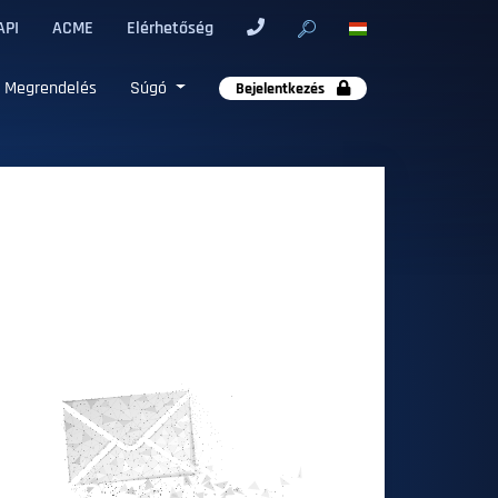
API
ACME
Elérhetőség
Megrendelés
Súgó
Bejelentkezés