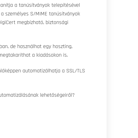
anítja a tanúsítványok telepítésével
i a személyes S/MIME tanúsítványok
igiCert megbízható, biztonsági
ban, de használhat egy hoszting,
megtakaríthat a kiadásokon is.
nlóképpen automatizálhatja a SSL/TLS
utomatizálásának lehetőségeiről?