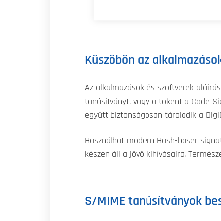
Küszöbön az alkalmazások,
Az alkalmazások és szoftverek aláírá
tanúsítványt, vagy a tokent a Code Si
együtt biztonságosan tárolódik a Digi
Használhat modern Hash-baser signatur
készen áll a jövő kihívásaira. Termé
S/MIME tanúsítványok bes