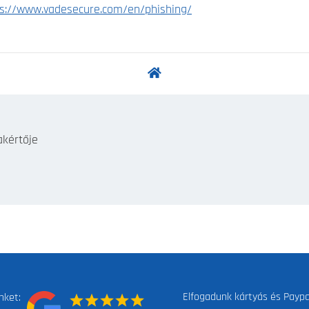
ps://www.vadesecure.com/en/phishing/
akértője
Elfogadunk kártyás és Paypal
nket: