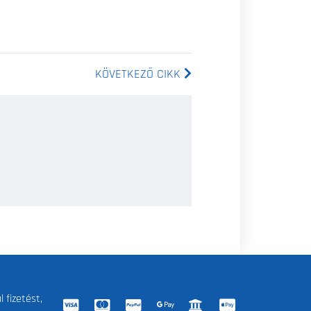
KÖVETKEZŐ CIKK
 fizetést,