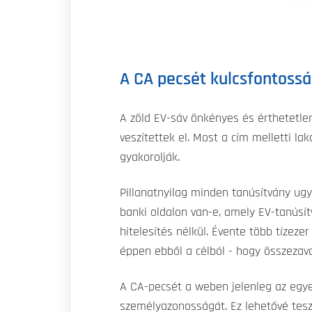
A CA pecsét kulcsfontossá
A zöld EV-sáv önkényes és érthetetle
veszítettek el. Most a cím melletti la
gyakorolják.
Pillanatnyilag minden tanúsítvány ug
banki oldalon van-e, amely EV-tanúsít
hitelesítés nélkül. Évente több tízeze
éppen ebből a célból - hogy összezava
A CA-pecsét a weben jelenleg az egye
személyazonosságát. Ez lehetővé tesz