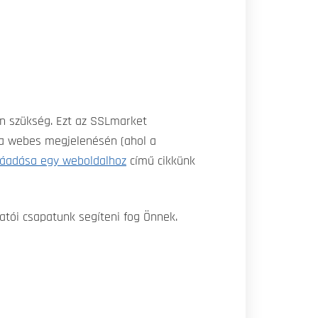
an szükség. Ezt az SSLmarket
e a webes megjelenésén (ahol a
áadása egy weboldalhoz
című cikkünk
atói csapatunk segíteni fog Önnek.