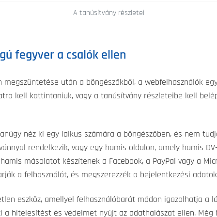
A tanúsítvány részletei
gú fegyver a csalók ellen
n megszüntetése után a böngészőkből, a webfelhasználók egy 
katra kell kattintaniuk, vagy a tanúsítvány részleteibe kell bel
yanúgy néz ki egy laikus számára a böngészőben, és nem tudj
vánnyal rendelkezik, vagy egy hamis oldalon, amely hamis DV-
r hamis másolatot készítenek a Facebook, a PayPal vagy a Micro
rják a felhasználót, és megszerezzék a bejelentkezési adatok
tlen eszköz, amellyel felhasználóbarát módon igazolhatja a 
i a hitelesítést és védelmet nyújt az adathalászat ellen. Mé