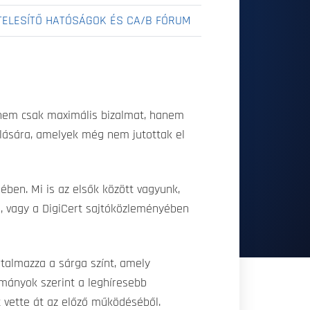
TELESÍTŐ HATÓSÁGOK ÉS CA/B FÓRUM
k nem csak maximális bizalmat, hanem
bálására, amelyek még nem jutottak el
ben. Mi is az elsők között vagyunk,
n, vagy a DigiCert sajtóközleményében
talmazza a sárga színt, amely
lmányok szerint a leghíresebb
t vette át az előző működéséből.