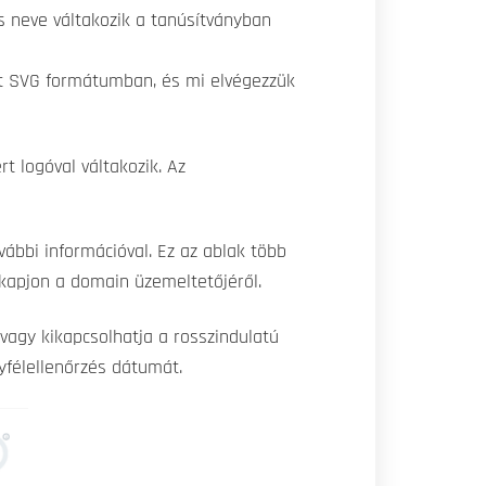
s neve váltakozik a tanúsítványban
ót SVG formátumban, és mi elvégezzük
t logóval váltakozik. Az
ábbi információval. Ez az ablak több
t kapjon a domain üzemeltetőjéről.
vagy kikapcsolhatja a rosszindulatú
gyfélellenőrzés dátumát.