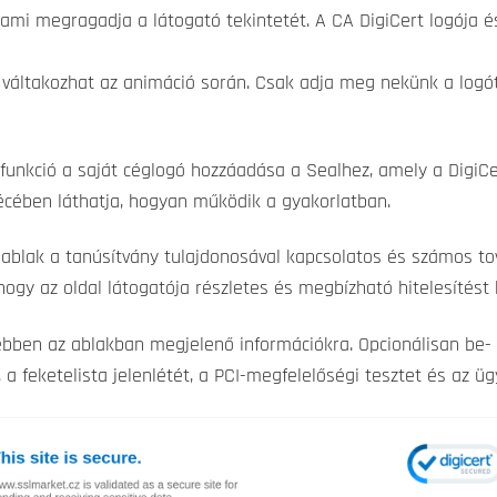
 ami megragadja a látogató tekintetét. A CA DigiCert logója é
ó váltakozhat az animáció során. Csak adja meg nekünk a log
funkció a saját céglogó hozzáadása a Sealhez, amely a DigiCer
écében láthatja, hogyan működik a gyakorlatban.
 ablak a tanúsítvány tulajdonosával kapcsolatos és számos tov
l, hogy az oldal látogatója részletes és megbízható hitelesítés
ebben az ablakban megjelenő információkra. Opcionálisan be- 
a feketelista jelenlétét, a PCI-megfelelőségi tesztet és az ü