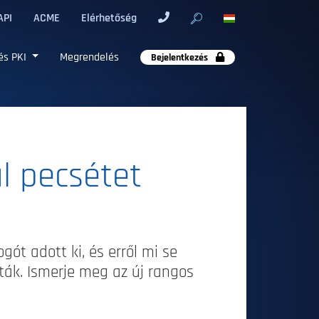
API
ACME
Elérhetőség
és PKI
Megrendelés
Bejelentkezés
l pecsétet
gót adott ki, és erről mi se
ták. Ismerje meg az új rangos