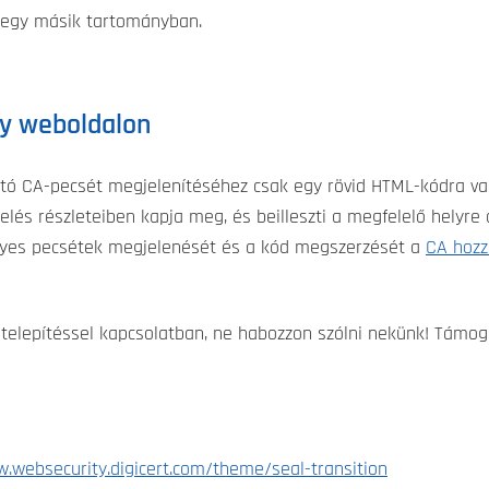
 egy másik tartományban.
gy weboldalon
ható CA-pecsét megjelenítéséhez csak egy rövid HTML-kódra v
elés részleteiben kapja meg, és beilleszti a megfelelő helyr
egyes pecsétek megjelenését és a kód megszerzését a
CA hozz
telepítéssel kapcsolatban, ne habozzon szólni nekünk! Támog
w.websecurity.digicert.com/theme/seal-transition