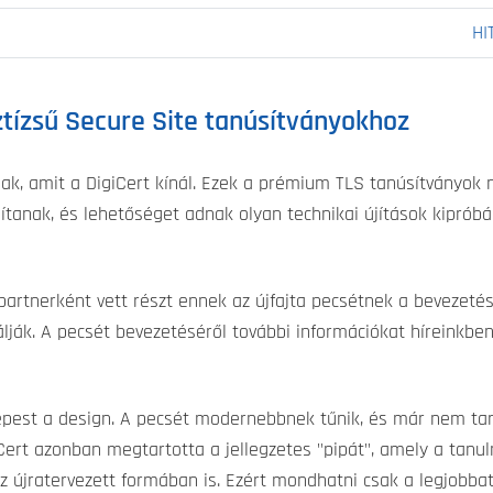
HI
ztízsű Secure Site tanúsítványokhoz
bak, amit a DigiCert kínál. Ezek a prémium TLS tanúsítványo
tosítanak, és lehetőséget adnak olyan technikai újítások kipró
rtnerként vett részt ennek az újfajta pecsétnek a bevezetésé
lják. A pecsét bevezetéséről további információkat híreinkbe
képest a design. A pecsét modernebbnek tűnik, és már nem tar
ert azonban megtartotta a jellegzetes "pipát", amely a tanu
z újratervezett formában is. Ezért mondhatni csak a legjobba