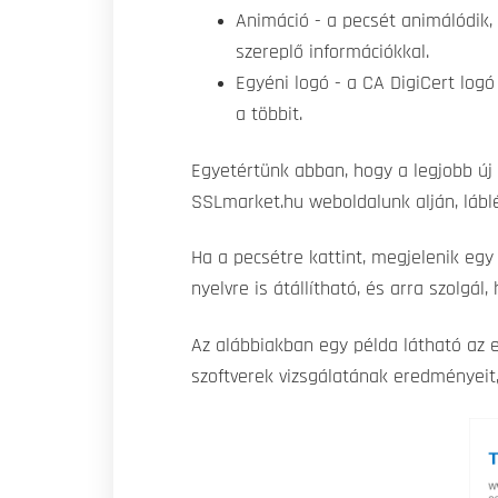
Animáció - a pecsét animálódik,
szereplő információkkal.
Egyéni logó - a CA DigiCert log
a többit.
Egyetértünk abban, hogy a legjobb új 
SSLmarket.hu weboldalunk alján, lábl
Ha a pecsétre kattint, megjelenik egy
nyelvre is átállítható, és arra szolgá
Az alábbiakban egy példa látható az 
szoftverek vizsgálatának eredményeit, 