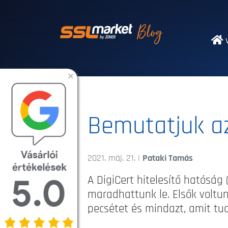
Megbízható SSL
V
×
Bemutatjuk az
2021. máj. 21. |
Pataki Tamás
A DigiCert hitelesítő hatóság 
maradhattunk le. Elsők voltun
pecsétet és mindazt, amit tud