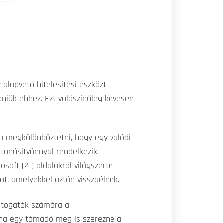
alapvető hitelesítési eszközt
épniük ehhez. Ezt valószínűleg kevesen
a megkülönböztetni, hogy egy valódi
tanúsítvánnyal rendelkezik,
soft (2 ) oldalakról világszerte
at, amelyekkel aztán visszaélnek.
látogatók számára a
g ha egy támadó meg is szerezné a