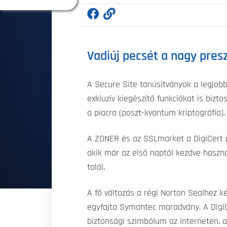
Vadiúj pecsét a nagy pres
A Secure Site tanúsítványok a legjob
exkluzív kiegészítő funkciókat is biz
a piacra (poszt-kvantum kriptográfia).
A ZONER és az SSLmarket a DigiCert pa
akik már az első naptól kezdve haszná
talál.
A fő változás a régi Norton Sealhez 
egyfajta Symantec maradvány. A DigiC
biztonsági szimbólum az interneten, a