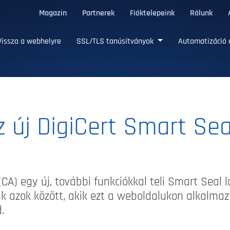
Magazin
Partnerek
Fióktelepeink
Rólunk
/TLS tanúsítványok
issza a webhelyre
SSL/TLS tanúsítványok
Automatizáció 
 új DigiCert Smart Sea
(CA) egy új, további funkciókkal teli Smart Seal lo
k azok között, akik ezt a weboldalukon alkalmaz
.