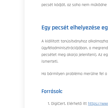
pecsét kódját, az soha nem működne
Egy pecsét elhelyezése e
A kiállított tanúsítványhoz alkalmaz
ügyféladminisztrációjában, a megrend
pecsétet meg akarja jeleníteni). Az 
ismerteti.
Ha bármilyen probléma merülne fel a 
Források:
DigiCert. Elérhető itt
https://ww