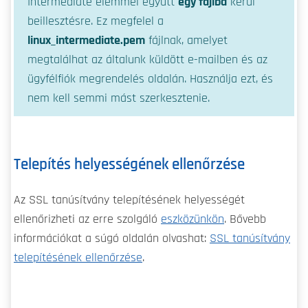
Intermediate elemmel együtt
egy fájlba
kerül
beillesztésre. Ez megfelel a
linux_intermediate.pem
fájlnak, amelyet
megtalálhat az általunk küldött e-mailben és az
ügyfélfiók megrendelés oldalán. Használja ezt, és
nem kell semmi mást szerkesztenie.
Telepítés helyességének ellenőrzése
Az SSL tanúsítvány telepítésének helyességét
ellenőrizheti az erre szolgáló
eszközünkön
. Bővebb
információkat a súgó oldalán olvashat:
SSL tanúsítvány
telepítésének ellenőrzése
.