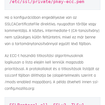
/etc/ssl/private/pkey-ecc.pem
Ha a konfigurációban engedélyezve van az
SSLCACertificateFile direktíva, nyugodtan törölje vagy
kommentálja. A köztes, Intermediate-t (CA-tanúsítvány)
nem szükséges külön feltüntetni, mivel ez már benne
van a tartománytanúsítvánnyal együtt lévő fájlban.
Az ECC-t használó titkosítási algoritmusoknak
logikusan a lista elején kell lenniük magasabb
prioritással. A protokollokat és a titkosítások listáját az
ssl.conf fájlban állíthatja be (alapértelmezés szerint a
/mods-enabled mappában). A példa átveheti innen ssl-
config.mozilla.org: