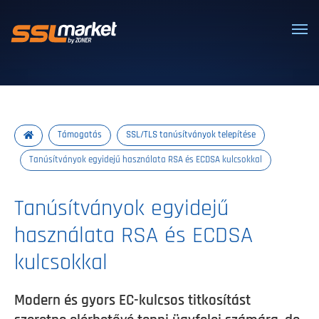
Megbízható SSL/TLS tanúsítványok
Támogatás
SSL/TLS tanúsítványok telepítése
Tanúsítványok egyidejű használata RSA és ECDSA kulcsokkal
Tanúsítványok egyidejű
használata RSA és ECDSA
kulcsokkal
Modern és gyors EC-kulcsos titkosítást