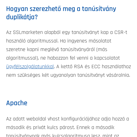
Hogyan szerezhető meg a tanúsítvány
duplikátja?
Az SSLmarketen alapból egy tanúsítványt kap a CSR-t
használó algoritmussal. Ha ingyenes másolatot
szeretne kapni meglévő tanúsítványáról (más
algoritmussal), ne habozzon fel venni a kapcsolatot
ügyfélszolgálatunkkal
. A kettő RSA és ECC használathoz
nem szükséges két ugyanolyan tanúsítványt vásárolnia.
Apache
Az adott weboldal vhost konfigurációjához adja hozzá a
második és privát kulcs párost. Ennek a második
tanúsítványnak más kulcsalgoritmusa lesz, mint az