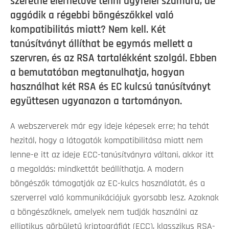
szeretne elérhetővé tenni ügyfelei számára, de
aggódik a régebbi böngészőkkel való
kompatibilitás miatt? Nem kell. Két
tanúsítványt állíthat be egymás mellett a
szervren, és az RSA tartalékként szolgál. Ebben
a bemutatóban megtanulhatja, hogyan
használhat két RSA és EC kulcsú tanúsítványt
együttesen ugyanazon a tartományon.
A webszerverek már egy ideje képesek erre; ha tehát
hezitál, hogy a látogatók kompatibilitása miatt nem
lenne-e itt az ideje ECC-tanúsítványra váltani, akkor itt
a megoldás: mindkettőt beállíthatja. A modern
böngészők támogatják az EC-kulcs használatát, és a
szerverrel való kommunikációjuk gyorsabb lesz. Azoknak
a böngészőknek, amelyek nem tudják használni az
elliptikus görbületű kriptográfiát (ECC), klasszikus RSA-