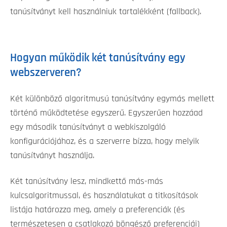
tanúsítványt kell használniuk tartalékként (fallback).
Hogyan működik két tanúsítvány egy
webszerveren?
Két különböző algoritmusú tanúsítvány egymás mellett
történő működtetése egyszerű. Egyszerűen hozzáad
egy második tanúsítványt a webkiszolgáló
konfigurációjához, és a szerverre bízza, hogy melyik
tanúsítványt használja.
Két tanúsítvány lesz, mindkettő más-más
kulcsalgoritmussal, és használatukat a titkosítások
listája határozza meg, amely a preferenciák (és
természetesen a csatlakozó böngésző preferenciái)