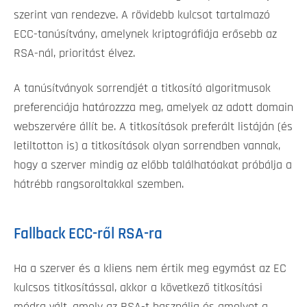
szerint van rendezve. A rövidebb kulcsot tartalmazó
ECC-tanúsítvány, amelynek kriptográfiája erősebb az
RSA-nál, prioritást élvez.
A tanúsítványok sorrendjét a titkosító algoritmusok
preferenciája határozzza meg, amelyek az adott domain
webszervére állít be. A titkosítások preferált listáján (és
letiltotton is) a titkosítások olyan sorrendben vannak,
hogy a szerver mindig az előbb találhatóakat próbálja a
hátrébb rangsoroltakkal szemben.
Fallback ECC-ről RSA-ra
Ha a szerver és a kliens nem értik meg egymást az EC
kulcsos titkosítással, akkor a következő titkosítási