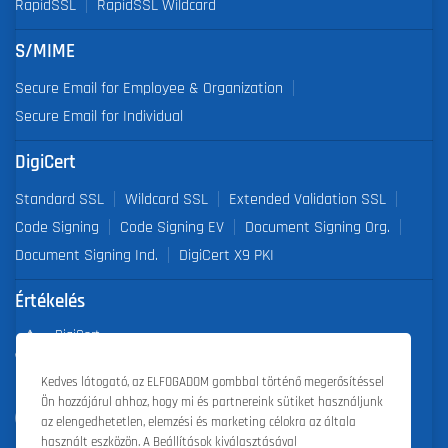
RapidSSL
RapidSSL Wildcard
S/MIME
Secure Email for Employee & Organization
Secure Email for Individual
DigiCert
Standard SSL
Wildcard SSL
Extended Validation SSL
Code Signing
Code Signing EV
Document Signing Org.
Document Signing Ind.
DigiCert X9 PKI
Értékelés
DigiCert
Partner of the Year 2019
Kedves látogató, az ELFOGADOM gombbal történő megerősítéssel
Ön hozzájárul ahhoz, hogy mi és partnereink sütiket használjunk
Outstanding Sales Performance Award 2018, 2019, 2020, 2021,
az elengedhetetlen, elemzési és marketing célokra az általa
2022
használt eszközön. A Beállítások kiválasztásával