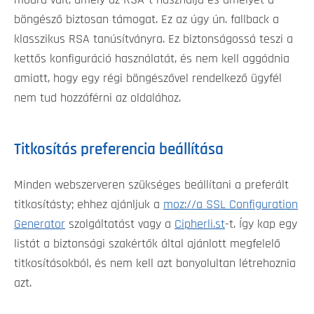
módra vált, amely az RSA-t használja és amelyet a
böngésző biztosan támogat. Ez az úgy ún. fallback a
klasszikus RSA tanúsítványra. Ez biztonságossá teszi a
kettős konfiguráció használatát, és nem kell aggódnia
amiatt, hogy egy régi böngészővel rendelkező ügyfél
nem tud hozzáférni az oldalához.
Titkosítás preferencia beállítása
Minden webszerveren szükséges beállítani a preferált
titkosításty; ehhez ajánljuk a
moz://a SSL Configuration
Generator
szolgáltatást vagy a
Cipherli.st
-t. Így kap egy
listát a biztonsági szakértők által ajánlott megfelelő
titkosításokból, és nem kell azt bonyolultan létrehoznia
azt.