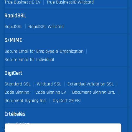
True BusinessID EV
True BusinessID Wildcard
RapidSSL
RapidSSL
RapidSSL Wildcard
S/MIME
Secure Email for Employee & Organization
Secure Email for Individual
DigiCert
Standard SSL
Wildcard SSL
Extended Validation SSL
Code Signing
Code Signing EV
Document Signing Org.
Document Signing Ind.
DigiCert X9 PKI
Értékelés
DigiCert
Partner of the Year 2019