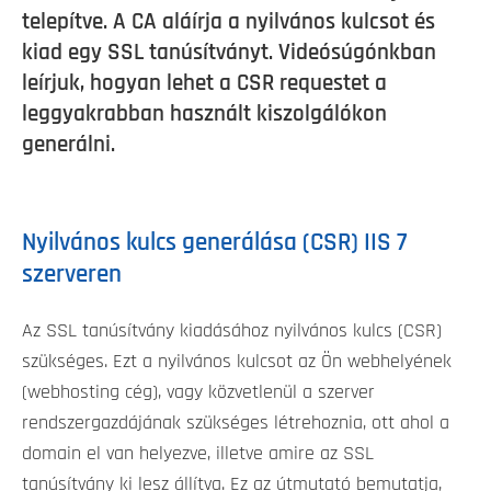
telepítve. A CA aláírja a nyilvános kulcsot és
kiad egy SSL tanúsítványt. Videósúgónkban
leírjuk, hogyan lehet a CSR requestet a
leggyakrabban használt kiszolgálókon
generálni.
Nyilvános kulcs generálása (CSR) IIS 7
szerveren
Az SSL tanúsítvány kiadásához nyilvános kulcs (CSR)
szükséges. Ezt a nyilvános kulcsot az Ön webhelyének
(webhosting cég), vagy közvetlenül a szerver
rendszergazdájának szükséges létrehoznia, ott ahol a
domain el van helyezve, illetve amire az SSL
tanúsítvány ki lesz állítva. Ez az útmutató bemutatja,