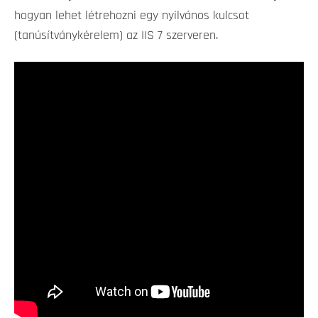
hogyan lehet létrehozni egy nyilvános kulcsot
(tanúsítványkérelem) az IIS 7 szerveren.