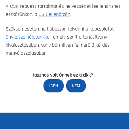
A CSR request tartalmát és helyességet leellenőrizheti
eszközünkön, a
CSR ellenőrzőn
.
Szükség esetén ne habozzon felvenni a kapcsolatot
ügyfélszolgálatunkkal
, amely segít a tanúsítvány
kiválasztásában, vagy bármilyen felmerülő kérdés
megválaszolásában.
Hasznos volt Önnek ez a cikk?
IGEN
NEM