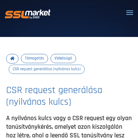
Megbízható SSL/TLS tanúsítványok
Támogatás
Videósúgó
CSR request generálása (nyilvános kulcs)
CSR request generálása
(nyilvános kulcs)
A nyilvános kulcs vagy a CSR request egy olyan
tanúsítványkérés, amelyet azon kiszolgálón
hoz létre, ahol a leendő SSL tanúsítvány lesz