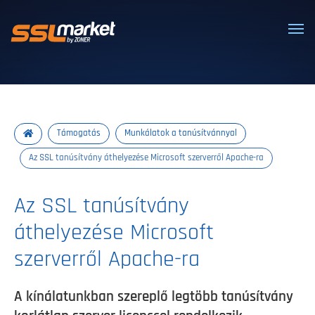
Megbízható SSL/TLS tanúsítványok
Támogatás
Munkálatok a tanúsítvánnyal
Az SSL tanúsítvány áthelyezése Microsoft szerverről Apache-ra
Az SSL tanúsítvány
áthelyezése Microsoft
szerverről Apache-ra
A kínálatunkban szereplő legtöbb tanúsítvány