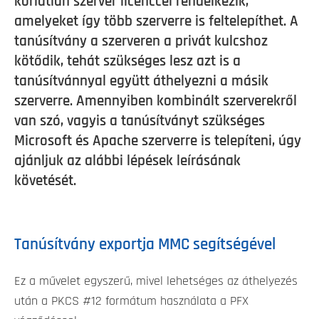
korlátlan szerver licenccel rendelkezik,
amelyeket így több szerverre is feltelepíthet. A
tanúsítvány a szerveren a privát kulcshoz
kötődik, tehát szükséges lesz azt is a
tanúsítvánnyal együtt áthelyezni a másik
szerverre. Amennyiben kombinált szerverekről
van szó, vagyis a tanúsítványt szükséges
Microsoft és Apache szerverre is telepíteni, úgy
ajánljuk az alábbi lépések leírásának
követését.
Tanúsítvány exportja MMC segítségével
Ez a művelet egyszerű, mivel lehetséges az áthelyezés
után a PKCS #12 formátum használata a PFX