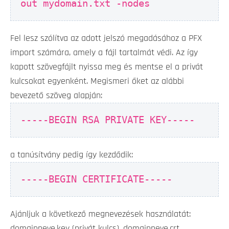
out mydomain.txt -nodes
Fel lesz szólítva az adott jelszó megadásához a PFX
import számára, amely a fájl tartalmát védi. Az így
kapott szövegfájlt nyissa meg és mentse el a privát
kulcsokat egyenként. Megismeri őket az alábbi
bevezető szöveg alapján:
-----BEGIN RSA PRIVATE KEY-----
a tanúsítvány pedig így kezdődik:
-----BEGIN CERTIFICATE-----
Ajánljuk a következő megnevezések használatát:
domainneve.key (privát kulcs), domainneve.crt