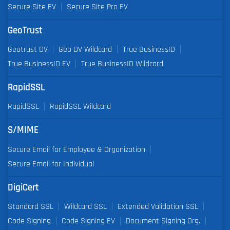
Secure Site EV
Secure Site Pro EV
GeoTrust
Geotrust DV
Geo DV Wildcard
True BusinessID
True BusinessID EV
True BusinessID Wildcard
RapidSSL
RapidSSL
RapidSSL Wildcard
S/MIME
Secure Email for Employee & Organization
Secure Email for Individual
DigiCert
Standard SSL
Wildcard SSL
Extended Validation SSL
Code Signing
Code Signing EV
Document Signing Org.