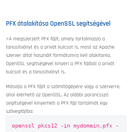
PFX átalakítása OpenSSL segítségével
>A megszerzett PFX fájlt, amely tartalmazza a
tanúsítványt és a privát kulcsot is, most az Apache
szerver által használt formátumra kell alakítania.
OpenSSL segítségével kinyeri a PFX fájlból a privát
kulcsot és a tanúsítványt is.
Másolja a PFX fájlt a számítógépére vagy a szerverre,
ahol elérhető az OpenSSL. Az alábbi parancsszó
segítségével kinyerheti a PFX fájl tartalmát egy
szövegfájlba:
openssl pkcs12 -in mydomain.pfx -