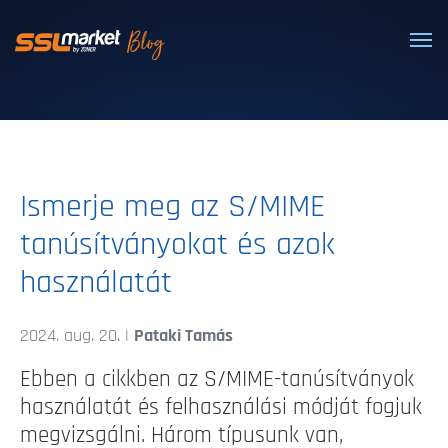
Megbízható SSL/TLS tanúsítványok
Ismerje meg az S/MIME
tanúsítványokat és azok
használatát
2024. aug. 20. |
Pataki Tamás
Ebben a cikkben az S/MIME-tanúsítványok
használatát és felhasználási módját fogjuk
megvizsgálni. Három típusunk van,