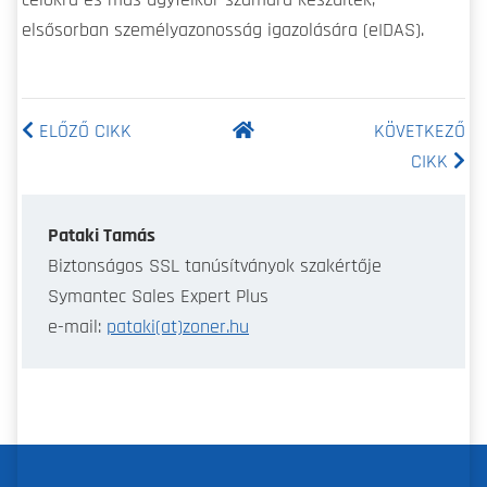
elsősorban személyazonosság igazolására (eIDAS).
ELŐZŐ CIKK
KÖVETKEZŐ
CIKK
Pataki Tamás
Biztonságos SSL tanúsítványok szakértője
Symantec Sales Expert Plus
e-mail:
pataki(at)zoner.hu