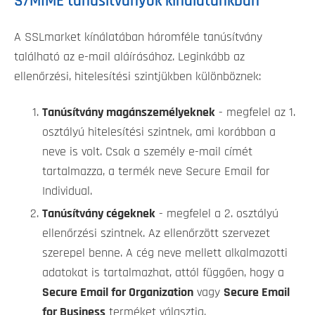
S/MIME tanúsítványok kínálatunkban
A SSLmarket kínálatában háromféle tanúsítvány
található az e-mail aláírásához. Leginkább az
ellenőrzési, hitelesítési szintjükben különböznek:
Tanúsítvány magánszemélyeknek
- megfelel az 1.
osztályú hitelesítési szintnek, ami korábban a
neve is volt. Csak a személy e-mail címét
tartalmazza, a termék neve Secure Email for
Individual.
Tanúsítvány cégeknek
- megfelel a 2. osztályú
ellenőrzési szintnek. Az ellenőrzött szervezet
szerepel benne. A cég neve mellett alkalmazotti
adatokat is tartalmazhat, attól függően, hogy a
Secure Email for Organization
vagy
Secure Email
for Business
terméket választja.