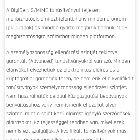
A DigiCert S/MIME tanúsítványai teljesen
megbízhatóak, ami azt jelenti, hogy minden program
(pl. Outlook) és minden gyártó megbízik bennük. 100%
megbízhatóságra számíthat minden platformon.
A személyazonosság ellenőrzési szintjét tekintve
garantált (Advanced) tanúsítványokról van szó. Minden
előnyüket élvezhetjük az elektronikus aláírás és a
kriptográfiai garanciák terén, de nem érik el a kvalifikált
tanúsítványok személyazonosság ellenőrzési szintjét.
Nem használhatók például közigazgatási beadványok
benyújtásához, vagy nem ismerik el azokat olyan
szinten, mint a saját kezű aláírást igénylő szerződések
aláírásakor. Ez teljességgel rendben van, mivel ezek
nem is ezt szolgálják. A kvalifikált tanúsítványok más
célokra és más ügyfélkör számára készültek,