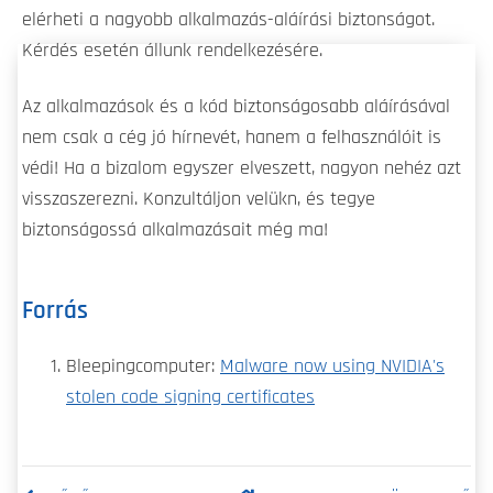
elérheti a nagyobb alkalmazás-aláírási biztonságot.
Kérdés esetén állunk rendelkezésére.
Az alkalmazások és a kód biztonságosabb aláírásával
nem csak a cég jó hírnevét, hanem a felhasználóit is
védi! Ha a bizalom egyszer elveszett, nagyon nehéz azt
visszaszerezni. Konzultáljon velükn, és tegye
biztonságossá alkalmazásait még ma!
Forrás
Bleepingcomputer:
Malware now using NVIDIA's
stolen code signing certificates