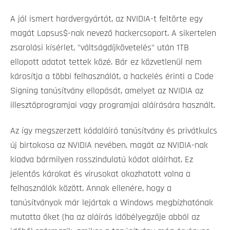
A jól ismert hardvergyártót, az NVIDIA-t feltörte egy
magát Lapsus$-nak nevező hackercsoport. A sikertelen
zsarolási kísérlet, "váltságdíjkövetelés" után 1TB
ellopott adatot tettek közé. Bár ez közvetlenül nem
károsítja a többi felhasználót, a hackelés érinti a Code
Signing tanúsítvány ellopását, amelyet az NVIDIA az
illesztőprogramjai vagy programjai aláírására használt.
Az így megszerzett kódaláíró tanúsítvány és privátkulcs
új birtokosa az NVIDIA nevében, magát az NVIDIA-nak
kiadva bármilyen rosszindulatú kódot aláírhat. Ez
jelentős károkat és vírusokat okozhatott volna a
felhasználók között. Annak ellenére, hogy a
tanúsítványok már lejártak a Windows megbízhatónak
mutatta őket (ha az aláírás időbélyegzője abból az