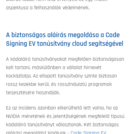
aspektusa a felhasználók védelmének.
A biztonságos aláírás megoldása a Code
Signing EV tanúsítvány cloud segítségével
A kódaláíró tanúsítványokat megfelően biztonságosan
kell tartani, máskülönben a vállalat hírnevét
kockáztatja. Az ellopott tanúsítvány szinte biztosan
rossz kezekbe kerül, és rosszindulatú programok
terjesztésére használják.
Ez az incidens azonban elkerülhető lett volna, ha az
NVIDIA méretének és jelentőségének megfelelő típusú
kódaláíró tanúsítványt választanak. Két biztonságos
aláírási megoldást kínálunk -
Code Signing EV