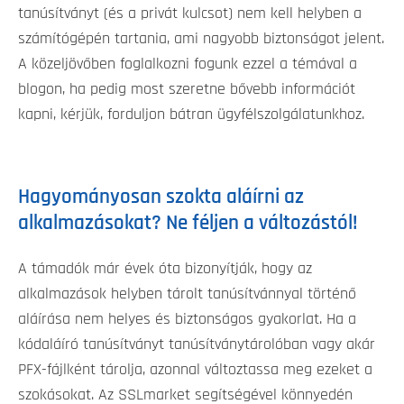
tanúsítványt (és a privát kulcsot) nem kell helyben a
számítógépén tartania, ami nagyobb biztonságot jelent.
A közeljövőben foglalkozni fogunk ezzel a témával a
blogon, ha pedig most szeretne bővebb információt
kapni, kérjük, forduljon bátran ügyfélszolgálatunkhoz.
Hagyományosan szokta aláírni az
alkalmazásokat? Ne féljen a változástól!
A támadók már évek óta bizonyítják, hogy az
alkalmazások helyben tárolt tanúsítvánnyal történő
aláírása nem helyes és biztonságos gyakorlat. Ha a
kódaláíró tanúsítványt tanúsítványtárolóban vagy akár
PFX-fájlként tárolja, azonnal változtassa meg ezeket a
szokásokat. Az SSLmarket segítségével könnyedén