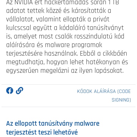
Az NVIDIA ért hackertámadás során 1 TB
adatot tettek közzé és károsították a
vállalatot, valamint ellopták a privát
kulcscsal együtt a kódaláíró tanúsítványt
is, amelyet most csalók rosszindulatú kód
aláírására és malware programok
terjesztésére használnak. Ebből a cikkbőén
megtudhatja, hogyan lehet hatékonyan és
egyszerűen megelőzni az ilyen lopásokat.
KÓDOK ALÁÍRÁSA (CODE
SIGNING)
Az ellopott tanúsítvány malware
terjesztést teszi lehetővé