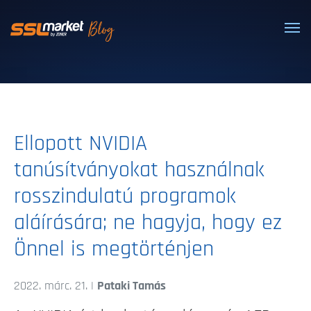
Megbízható SSL/TLS tanúsítványok
Ellopott NVIDIA
tanúsítványokat használnak
rosszindulatú programok
aláírására; ne hagyja, hogy ez
Önnel is megtörténjen
2022. márc. 21. |
Pataki Tamás