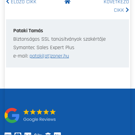
ELŐZŐ CIKK
KÖVETKEZŐ
CIKK
Pataki Tamás
Biztonságos SSL tanúsítványok szakértője
Symantec Sales Expert Plus
e-mail:
pataki(at)zoner.hu