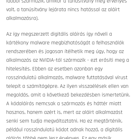
időből származik, amikor a tanúsítvány még érvényes
volt, a tanúsítvány lejárata nincs hatással az aláírt
alkalmazásra).
Az így megszerzett digitális aláírás így növeli a
kártékony malware megbízhatóságát a felhasználók
rendszerében és jogosan ítélhetik meg úgy, hogy az
alkalmazás az NVIDIA-tól származik - ezt erősíti meg a
hitelesítés. Ebben az esetben azonban egy
rosszindulatú alkalmazás, malware futtatásával vírust
telepít a számítógépre. Az ilyen visszaélések ellen van
megoldás, amit a következő bekezdésben ismertetünk.
A kódaláírás nemcsak a származás és háttér miatt
hasznos, hanem azért is, mert az aláírt alkalmazást
senki sem tudja megváltoztatni. Ha ez megtörténik,
például rosszindulatú kódot adnak hozzá, a digitális
aláírás többé nem lesz érvényes. Ez egy másik