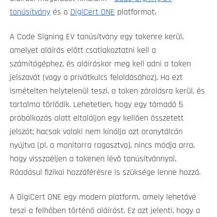
tanúsítvány
és a
DigiCert ONE
platformot.
A Code Signing EV tanúsítvány egy tokenre kerül,
amelyet aláírás előtt csatlakoztatni kell a
számítógéphez, és aláíráskor meg kell adni a token
jelszavát (vagy a privátkulcs feloldásához). Ha ezt
ismételten helytelenül teszi, a token zárolásra kerül, és
tartalma törlődik. Lehetetlen, hogy egy támadó 5
próbálkozás alatt eltaláljon egy kellően összetett
jelszót; hacsak valaki nem kínálja azt aranytálcán
nyújtva (pl. a monitorra ragasztva), nincs módja arra,
hogy visszaéljen a tokenen lévő tanúsítvánnyal.
Ráadásul fizikai hozzáférésre is szüksége lenne hozzá.
A DigiCert ONE egy modern platform, amely lehetővé
teszi a felhőben történő aláírást. Ez azt jelenti, hogy a