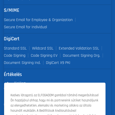
S/MIME
Secure Email for Employee & Organization
Secure Email for Individual
DigiCert
Standard SSL
Wildcard SSL
Extended Validation SSL
Code Signing
Code Signing EV
Document Signing Org.
Document Signing Ind.
DigiCert X9 PKI
Értékelés
DigiCert
Partner of the Year 2019
Kedves látogató, az ELFOGADOM gombbal történő megerősítéssel
Ön hozzájárul ahhoz, hogy mi és partnereink sütiket használjunk
Outstanding Sales Performance Award 2018, 2019, 2020, 2021,
az elengedhetetlen, elemzési és marketing célokra az általa
2022
használt eszközön. A Beállítások kiválasztásával