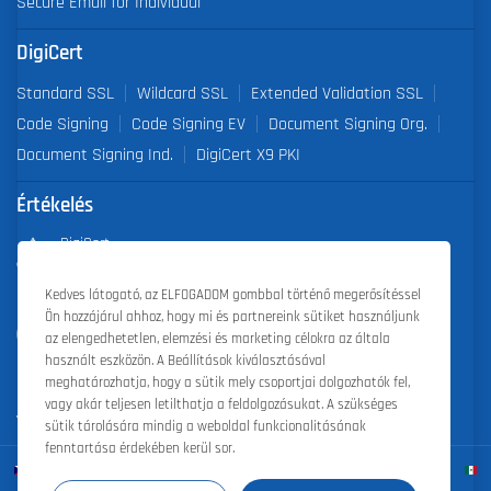
Secure Email for Individual
DigiCert
Standard SSL
Wildcard SSL
Extended Validation SSL
Code Signing
Code Signing EV
Document Signing Org.
Document Signing Ind.
DigiCert X9 PKI
Értékelés
DigiCert
Partner of the Year 2019
Kedves látogató, az ELFOGADOM gombbal történő megerősítéssel
Ön hozzájárul ahhoz, hogy mi és partnereink sütiket használjunk
Outstanding Sales Performance Award 2018, 2019, 2020, 2021,
az elengedhetetlen, elemzési és marketing célokra az általa
2022
használt eszközön. A Beállítások kiválasztásával
meghatározhatja, hogy a sütik mely csoportjai dolgozhatók fel,
vagy akár teljesen letilthatja a feldolgozásukat. A szükséges
sütik tárolására mindig a weboldal funkcionalitásának
fenntartása érdekében kerül sor.