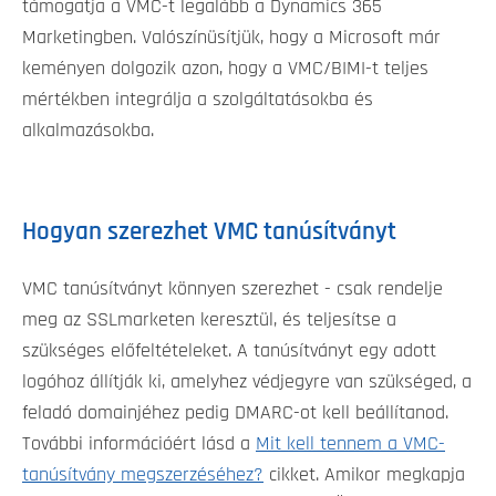
támogatja a VMC-t legalább a Dynamics 365
Marketingben. Valószínüsítjük, hogy a Microsoft már
keményen dolgozik azon, hogy a VMC/BIMI-t teljes
mértékben integrálja a szolgáltatásokba és
alkalmazásokba.
Hogyan szerezhet VMC tanúsítványt
VMC tanúsítványt könnyen szerezhet - csak rendelje
meg az SSLmarketen keresztül, és teljesítse a
szükséges előfeltételeket. A tanúsítványt egy adott
logóhoz állítják ki, amelyhez védjegyre van szükséged, a
feladó domainjéhez pedig DMARC-ot kell beállítanod.
További információért lásd a
Mit kell tennem a VMC-
tanúsítvány megszerzéséhez?
cikket. Amikor megkapja