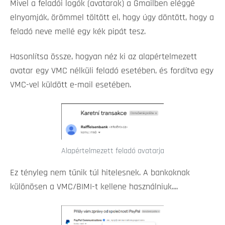
Mivel a feladói logók (avatarok) a Gmailben eléggé
elnyomják, örömmel töltött el, hogy úgy döntött, hogy a
feladó neve mellé egy kék pipát tesz.
Hasonlítsa össze, hogyan néz ki az alapértelmezett
avatar egy VMC nélküli feladó esetében, és fordítva egy
VMC-vel küldött e-mail esetében.
Alapértelmezett feladó avatarja
Ez tényleg nem tűnik túl hitelesnek. A bankoknak
különösen a VMC/BIMI-t kellene használniuk....