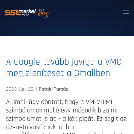
Megbízható SSL/TLS tanúsítványok
A Google tovább javítja a VMC
megjelenítését a Gmailben
2023. jún. 29. |
Pataki Tamás
A Gmail úgy döntött, hogy a VMC/BIMI
szimbólumok mellé egy második bizalmi
szimbólumot is ad - a kék pipát. Ez segít az
üzenetolvasóknak jobban