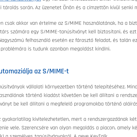
 tárolás során. Az üzenetet Önön és a címzettön kívül senki m
ben csak akkor van értelme az S/MIME használatának, ha a bizt
társ számára egy S/MIME-tanúsítványt kell biztosítani, és ez
 Nagyszámú felhasználó esetén ez fárasztó feladat, és talán e
a problémára is tudunk azonban megoldást kínálni.
automaziálja az S/MIME-t
úsítványok vállalati környezetben történő telepítéséhez. Min
lhasználónak történő kiadást követően be kell állítani a rendsze
tványt be kell állítani a megfelelő programokba történő aláírá
yakorlatilag kivitelezhetetlen, mert a rendszergazdának kéts
tenie vele. Szerencsére van olyan megoldás a piacon, amely k
) a személyes tanúsítványokról. A neve KeyTalk.