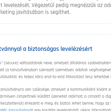
at levelezését. Végezetül pedig megnézzük az ad
keting javításában is segíthet.
vánnyal a biztonságos levelézésért
" (secure) változatának neve, amelyet általános szabványkén
 (a tanúsítványban szereplő személyes adatok segítségével),
ásoktól, és teljes körű end-to-end titkosítást tesz lehetővé
núsítványra van szüksége, amelyet a kommunikálni kívánt e-m
 Bármilyen címzettnek küldött üzenetet aláírhat; a címzett a di
rkesztetlenül) érkezett-e meg, és biztos lehet benne, hogy az
IME-tanúsítványát
egy korábbi levelezésből, akkor titkosíthat