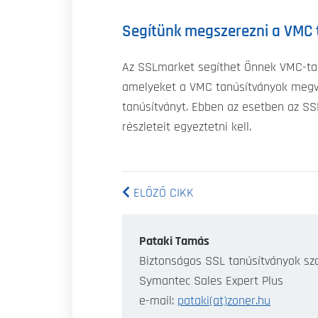
Segítünk megszerezni a VMC 
Az SSLmarket segíthet Önnek VMC-tanú
amelyeket a VMC tanúsítványok megvá
tanúsítványt. Ebben az esetben az SS
részleteit egyeztetni kell.
ELŐZŐ CIKK
Pataki Tamás
Biztonságos SSL tanúsítványok sz
Symantec Sales Expert Plus
e-mail:
pataki(at)zoner.hu