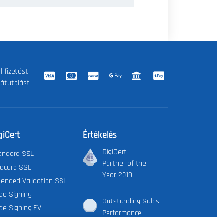
 fizetést,
 átutalást
giCert
Értékelés
DigiCert
andard SSL
Partner of the
ldcard SSL
Year 2019
tended Validation SSL
de Signing
Outstanding Sales
de Signing EV
Performance