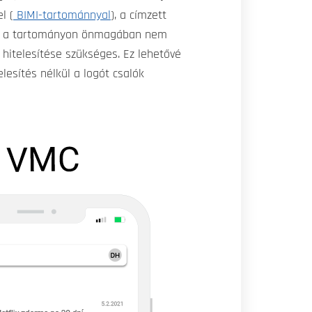
l (
BIMI-tartománnyal
), a címzett
lata a tartományon önmagában nem
hitelesítése szükséges. Ez lehetővé
lesítés nélkül a logót csalók