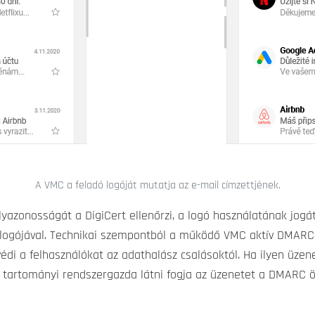
A VMC a feladó logóját mutatja az e-mail címzettjének.
zonosságát a DigiCert ellenőrzi, a logó használatának jogát p
ta logójával. Technikai szempontból a működő VMC aktív DMARC
gvédi a felhasználókat az adathalász csalásoktól. Ha ilyen üz
 a tartományi rendszergazda látni fogja az üzenetet a DMARC ö