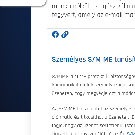
munka nélkül az egész vállal
fegyvert, amely az e-mail mar
Személyes S/MIME tanúsít
S/MIME a MIME protokoll "biztonságos
kommunikáló felek személyazonosságát
üzeneten, hogy megvédje azt a módosít
Az S/MIME használatához személyes ta
aláírhatja és titkosíthatja üzeneteit.
fogja, hogy az üzenet sértetlenül (sze
címzett már egyszer "látta" az Ön
S/M