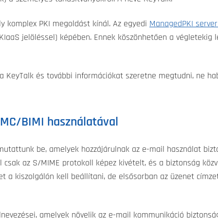
ely komplex PKI megoldást kínál. Az egyedi
ManagedPKI server
KIaaS jelöléssel) képében. Ennek köszönhetően a végletekig 
a KeyTalk és további információkat szeretne megtudni, ne ha
 VMC/BIMI használatával
utattunk be, amelyek hozzájárulnak az e-mail használat bizt
ól csak az S/MIME protokoll képez kivételt, és a biztonság köz
t a kiszolgálón kell beállítani, de elsősorban az üzenet címze
lnevezései, amelyek növelik az e-mail kommunikáció biztonság