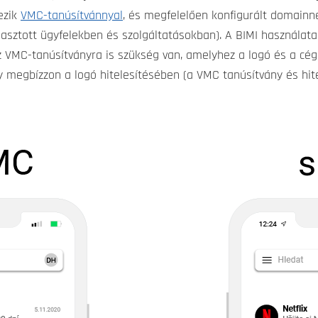
kezik
VMC-tanúsítvánnyal
, és megfelelően konfigurált domainne
álasztott ügyfelekben és szolgáltatásokban). A BIMI haszná
 VMC-tanúsítványra is szükség van, amelyhez a logó és a cég 
y megbízzon a logó hitelesítésében (a VMC tanúsítvány és hite