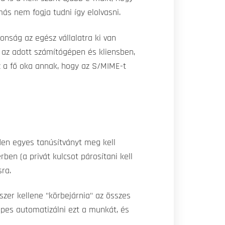
ás nem fogja tudni így elolvasni.
onság az egész vállalatra ki van
t az adott számítógépen és kliensben,
z a fő oka annak, hogy az S/MIME-t
den egyes tanúsítványt meg kell
rben (a privát kulcsot párosítani kell
sra.
zer kellene "körbejárnia" az összes
épes automatizálni ezt a munkát, és