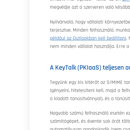
megvédje azt a szerveren való későbbi
Nyilvánvaló, hogy vállalati környezet
terjesztve. Minden felhasználó, munka
például az Outlookban kell beállítani
.
nem minden vállalat használja. Erre 
A KeyTalk (PKIaaS) teljesen 
Tegyünk egy kis kitérőt az S/MIME tan
igényelni, hitelesíteni kell, majd a fe
a kiadott tanúsítvánnyal), és a tanúsí
Nagyobb számú felhasználó esetén ez g
számítógépet, és évente sok órát töl
automatikusan gondoskodik (nem csak