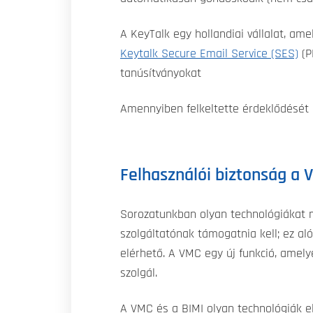
A KeyTalk egy hollandiai vállalat, am
Keytalk Secure Email Service (SES)
(P
tanúsítványokat
Amennyiben felkeltette érdeklődését 
Felhasználói biztonság a
Sorozatunkban olyan technológiákat m
szolgáltatónak támogatnia kell; ez al
elérhető. A VMC egy új funkció, amelye
szolgál.
A VMC és a BIMI olyan technológiák e