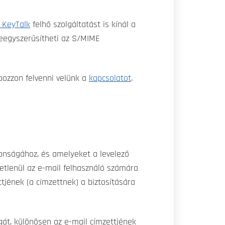
 KeyTalk
felhő szolgáltatást is kínál a
leegyszerűsítheti az S/MIME
bozzon felvenni velünk a
kapcsolatot
.
onságához, és amelyeket a levelező
vetlenül az e-mail felhasználó számára
ttjének (a címzettnek) a biztosítására
át, különösen az e-mail címzettjének