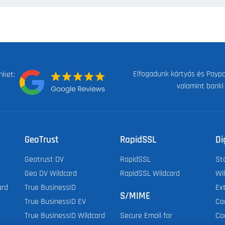
Elfogadunk kártyás és Paypal
nket:
valamint banki
GeoTrust
RapidSSL
Di
Geotrust DV
RapidSSL
St
Geo DV Wildcard
RapidSSL Wildcard
Wi
ard
True BusinessID
Ex
S/MIME
True BusinessID EV
Co
True BusinessID Wildcard
Co
Secure Email for