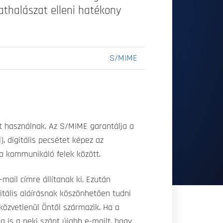
athalászat elleni hatékony
S/MIME
t használnak. Az S/MIME garantálja a
 digitális pecsétet képez az
 a kommunikáló felek között.
ail címre állítanak ki. Ezután
gitális aláírásnak köszönhetően tudni
 közvetlenül Öntől származik. Ha a
ja is a neki szánt újabb e-mailt, hogy