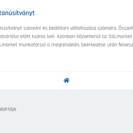
tanúsítványt
sítványt szerezni és beállítani vállalkozása számára. Össze
sárlása előtt tudnia kell. Azonban közvetlenül az SSLmarket
Lmarket munkatársai a megrendelés beérkezése után felveszik
akértője