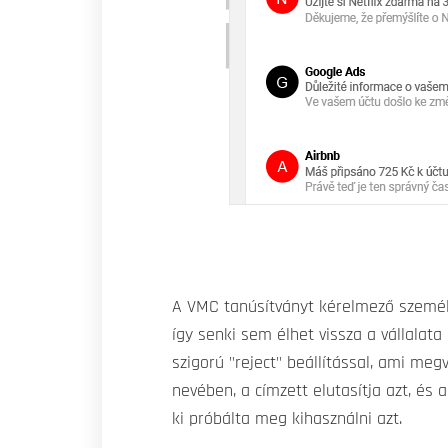
A VMC tanúsítványt kérelmező személya
így senki sem élhet vissza a vállala
szigorú "reject" beállítással, ami me
nevében, a címzett elutasítja azt, és
ki próbálta meg kihasználni azt.