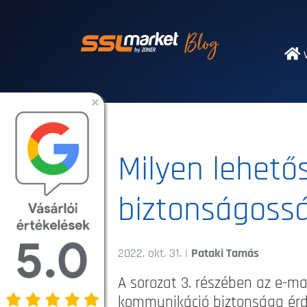
Megbízható SSL
V
×
Milyen lehető
biztonságossá
2022. okt. 31. |
Pataki Tamás
A sorozat 3. részében az e-ma
kommunikáció biztonsága érd