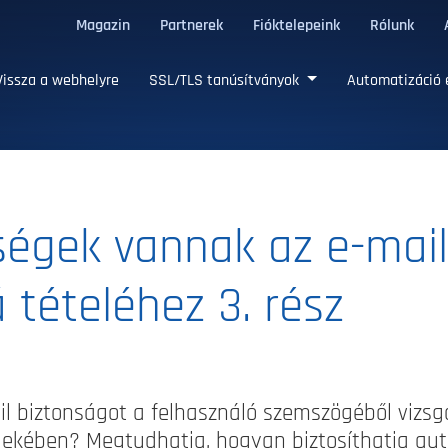
Magazin
Partnerek
Fióktelepeink
Rólunk
/TLS tanúsítványok
issza a webhelyre
SSL/TLS tanúsítványok
Automatizáció 
ségek vannak az e-mai
 tételéhez 3. rész
il biztonságot a felhasználó szemszögéből vizsgá
ekében? Megtudhatja, hogyan biztosíthatja aut