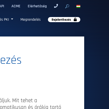
API
ACME
Elérhetőség
és PKI
Megrendelés
Bejelentkezés
lezés
ljuk. Mit tehet a
omatikusan és órákig tartó